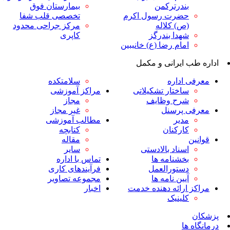
ندرترکمن
بیمارستان فوق
ضرت رسول اکرم
تخصصی قلب شفا
ص) کلاله
مرکز جراحی محدود
هدا بندرگز
کاپری
مام رضا (ع) خانببین
ایرانی و مکمل
داره
سلامتکده
اختار تشکیلاتی
مراکز آموزشی
رح وظایف
مجاز
پرسنل
غیر مجاز
دیر
مطالب آموزشی
ارکنان
کتابچه
مقاله
سناد بالادستی
سایر
خشنامه ها
تماس با اداره
ستورالعمل
فرآیندهای کاری
یین نامه ها
مجموعه تصاویر
رائه دهنده خدمت
اخبار
لینیک
ا