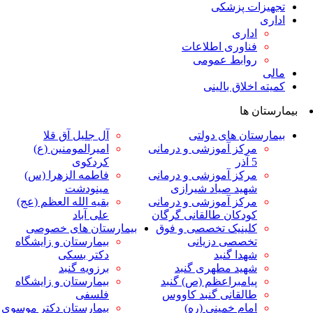
ت پزشکی
داری
ناوری اطلاعات
وابط عمومی
لاق بالینی
ها
ان های دولتی
آل جلیل آق قلا
رکز آموزشی و درمانی
امیرالمومنین (ع)
ر
کردکوی
رکز آموزشی و درمانی
فاطمه الزهرا (س)
هید صیاد شیرازی
مینودشت
رکز آموزشی و درمانی
بقیه الله العظم (عج)
ودکان طالقانی گرگان
علی آباد
لینیک تخصصی و فوق
بیمارستان های خصوصی
خصصی دزیانی
بیمارستان و زایشگاه
هدا گنبد
دکتر بسکی
هید مطهری گنبد
برزویه گنبد
یامبراعظم (ص) گنبد
بیمارستان و زایشگاه
القانی گنبد کاووس
فلسفی
مام خمینی (ره)
بیمارستان دکتر موسوی