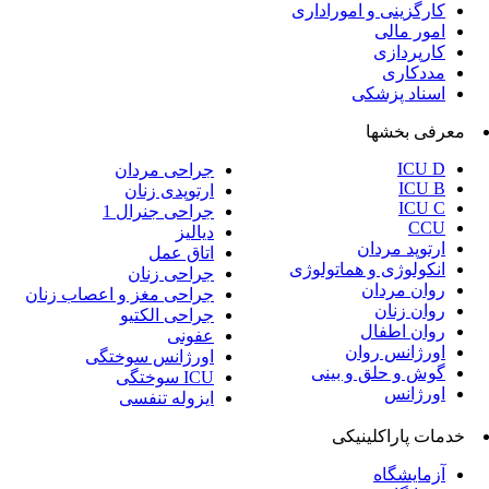
جراحی مردان
ارتوپدی زنان
جراحی جنرال 1
دیالیز
اتاق عمل
جراحی زنان
جراحی مغز و اعصاب زنان
جراحی الکتیو
عفونی
اورژانس سوختگی
ICU سوختگی
ایزوله تنفسی