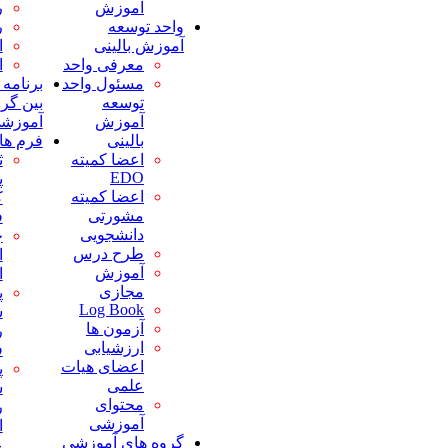
آموزش
روانپزشکی
بیماریها
واحد توسعه
رادیولوژی
پنج حالت
آموزش بالینی
ارتوپدی
شایع بیماری
معرفی واحد
اورولوژی
الزامات بیمه
مسئول واحد
برنامه های مشترک
ای
توسعه
بین گروههای
دفترچه
آموزش
آموزشی
راهنمای
بالینی
فرم ها
یادگیری
اعضا کمیته
ثبت خطای
پمفلت های
EDO
پزشکی
آموزشی
اعضا کمیته
کارکنان و
مواجهه
مشورتی
فراگیران
شغلی (نیدل
دانشجویی
چک لیست
استیک)
طرح درس
ارزیابی دوره
کدهای
آموزش
ای فراگیران
اضطراری
مجازی
پرسشنامه
تغذیه و
Log Book
سنجش
استراحتگاه
آزمون ها
رضایت
(پاویون)
ارزشیابی
فراگیران
فرآیندها،آیین نامه
اعضای هیات
پرسشنامه
ها و دستورالعملها
علمی
سنجش
فرآیندها
محتوای
رضایت
آئین نامه ها
آموزشی
اعضای هیات
دستورالعمل
گروه های آموزشی
علمی
ها