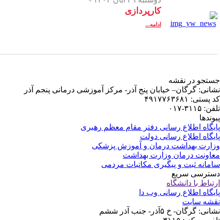
کز آموزشی درمانی پنجم آذر
ظم رهبری
زشکی
می