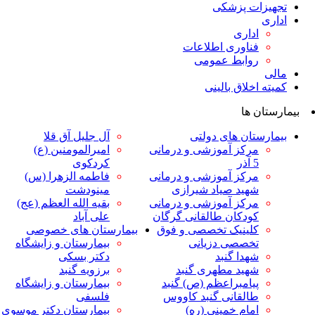
ت پزشکی
داری
ناوری اطلاعات
وابط عمومی
لاق بالینی
ها
ان های دولتی
آل جلیل آق قلا
رکز آموزشی و درمانی
امیرالمومنین (ع)
ر
کردکوی
رکز آموزشی و درمانی
فاطمه الزهرا (س)
هید صیاد شیرازی
مینودشت
رکز آموزشی و درمانی
بقیه الله العظم (عج)
ودکان طالقانی گرگان
علی آباد
لینیک تخصصی و فوق
بیمارستان های خصوصی
خصصی دزیانی
بیمارستان و زایشگاه
هدا گنبد
دکتر بسکی
هید مطهری گنبد
برزویه گنبد
یامبراعظم (ص) گنبد
بیمارستان و زایشگاه
القانی گنبد کاووس
فلسفی
مام خمینی (ره)
بیمارستان دکتر موسوی