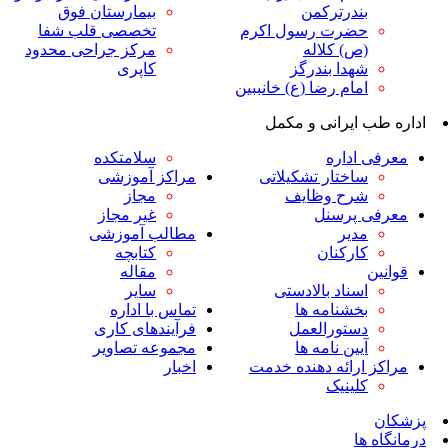
ندرترکمن
بیمارستان فوق
ضرت رسول اکرم
تخصصی قلب شفا
ص) کلاله
مرکز جراحی محدود
هدا بندرگز
کاپری
مام رضا (ع) خانببین
ایرانی و مکمل
داره
سلامتکده
اختار تشکیلاتی
مراکز آموزشی
رح وظایف
مجاز
پرسنل
غیر مجاز
دیر
مطالب آموزشی
ارکنان
کتابچه
مقاله
سناد بالادستی
سایر
خشنامه ها
تماس با اداره
ستورالعمل
فرآیندهای کاری
یین نامه ها
مجموعه تصاویر
رائه دهنده خدمت
اخبار
لینیک
ا