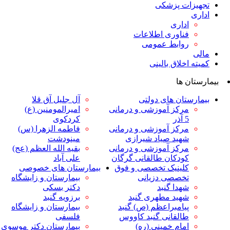
ت پزشکی
داری
ناوری اطلاعات
وابط عمومی
لاق بالینی
ها
ان های دولتی
آل جلیل آق قلا
رکز آموزشی و درمانی
امیرالمومنین (ع)
ر
کردکوی
رکز آموزشی و درمانی
فاطمه الزهرا (س)
هید صیاد شیرازی
مینودشت
رکز آموزشی و درمانی
بقیه الله العظم (عج)
ودکان طالقانی گرگان
علی آباد
لینیک تخصصی و فوق
بیمارستان های خصوصی
خصصی دزیانی
بیمارستان و زایشگاه
هدا گنبد
دکتر بسکی
هید مطهری گنبد
برزویه گنبد
یامبراعظم (ص) گنبد
بیمارستان و زایشگاه
القانی گنبد کاووس
فلسفی
مام خمینی (ره)
بیمارستان دکتر موسوی