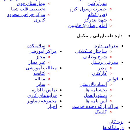
ندرترکمن
بیمارستان فوق
ضرت رسول اکرم
تخصصی قلب شفا
ص) کلاله
مرکز جراحی محدود
هدا بندرگز
کاپری
مام رضا (ع) خانببین
ایرانی و مکمل
داره
سلامتکده
اختار تشکیلاتی
مراکز آموزشی
رح وظایف
مجاز
پرسنل
غیر مجاز
دیر
مطالب آموزشی
ارکنان
کتابچه
مقاله
سناد بالادستی
سایر
خشنامه ها
تماس با اداره
ستورالعمل
فرآیندهای کاری
یین نامه ها
مجموعه تصاویر
رائه دهنده خدمت
اخبار
لینیک
ا