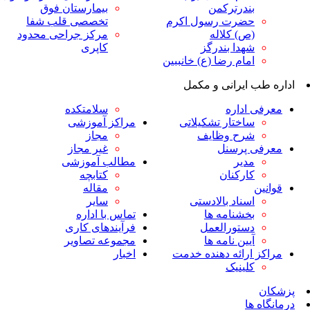
ندرترکمن
بیمارستان فوق
ضرت رسول اکرم
تخصصی قلب شفا
ص) کلاله
مرکز جراحی محدود
هدا بندرگز
کاپری
مام رضا (ع) خانببین
ایرانی و مکمل
داره
سلامتکده
اختار تشکیلاتی
مراکز آموزشی
رح وظایف
مجاز
پرسنل
غیر مجاز
دیر
مطالب آموزشی
ارکنان
کتابچه
مقاله
سناد بالادستی
سایر
خشنامه ها
تماس با اداره
ستورالعمل
فرآیندهای کاری
یین نامه ها
مجموعه تصاویر
رائه دهنده خدمت
اخبار
لینیک
ا