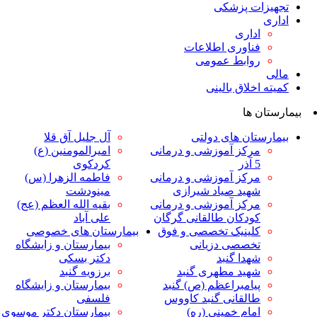
ت پزشکی
داری
ناوری اطلاعات
وابط عمومی
لاق بالینی
ها
ان های دولتی
آل جلیل آق قلا
رکز آموزشی و درمانی
امیرالمومنین (ع)
ر
کردکوی
رکز آموزشی و درمانی
فاطمه الزهرا (س)
هید صیاد شیرازی
مینودشت
رکز آموزشی و درمانی
بقیه الله العظم (عج)
ودکان طالقانی گرگان
علی آباد
لینیک تخصصی و فوق
بیمارستان های خصوصی
خصصی دزیانی
بیمارستان و زایشگاه
هدا گنبد
دکتر بسکی
هید مطهری گنبد
برزویه گنبد
یامبراعظم (ص) گنبد
بیمارستان و زایشگاه
القانی گنبد کاووس
فلسفی
مام خمینی (ره)
بیمارستان دکتر موسوی