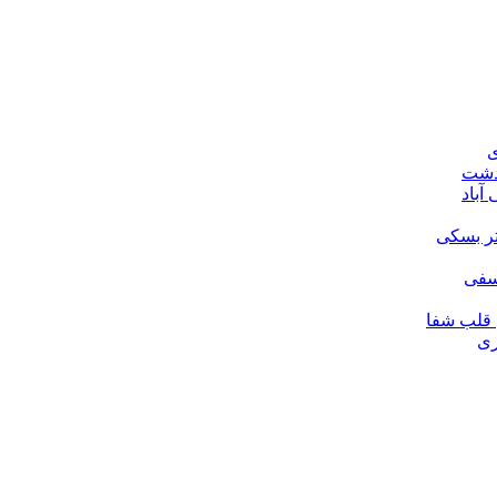
ی
ودشت
آباد
تر بسکی
لسفی
قلب شفا
ری