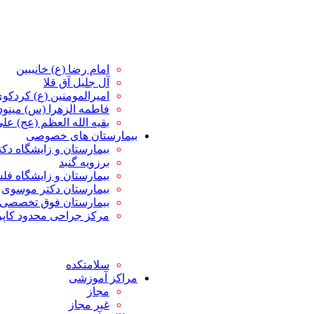
امام رضا (ع) خانببین
آل جلیل آق قلا
امیرالمومنین (ع) کردکو
فاطمه الزهرا (س) مین
بقیه الله العظم (عج) علی 
بیمارستان های خصوصی
بیمارستان و زایشگاه دک
برزویه گنبد
بیمارستان و زایشگاه ف
بیمارستان دکتر موسوی
بیمارستان فوق تخصصی 
مرکز جراحی محدود کاپ
سلامتکده
مراکز آموزشی
مجاز
غیر مجاز