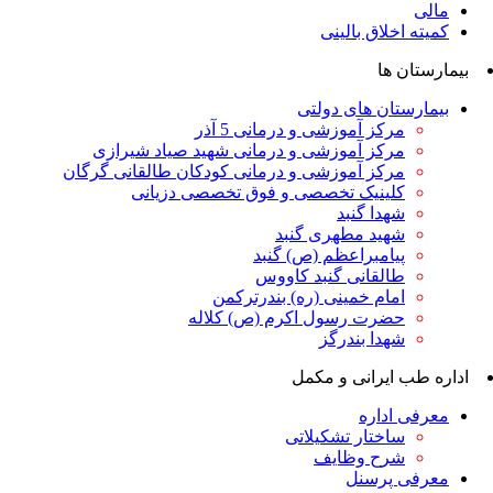
مالی
کمیته اخلاق بالینی
بیمارستان ها
بیمارستان های دولتی
مرکز آموزشی و درمانی 5 آذر
مرکز آموزشی و درمانی شهید صیاد شیرازی
مرکز آموزشی و درمانی کودکان طالقانی گرگان
کلینیک تخصصی و فوق تخصصی دزیانی
شهدا گنبد
شهید مطهری گنبد
پیامبراعظم (ص) گنبد
طالقانی گنبد کاووس
امام خمینی (ره) بندرترکمن
حضرت رسول اکرم (ص) کلاله
شهدا بندرگز
اداره طب ایرانی و مکمل
معرفی اداره
ساختار تشکیلاتی
شرح وظایف
معرفی پرسنل