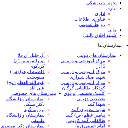
ت پزشکی
داری
ناوری اطلاعات
وابط عمومی
لاق بالینی
ها
ان های دولتی
آل جلیل آق قلا
رکز آموزشی و درمانی
امیرالمومنین (ع)
ر
کردکوی
رکز آموزشی و درمانی
فاطمه الزهرا (س)
هید صیاد شیرازی
مینودشت
رکز آموزشی و درمانی
بقیه الله العظم (عج)
ودکان طالقانی گرگان
علی آباد
لینیک تخصصی و فوق
بیمارستان های خصوصی
خصصی دزیانی
بیمارستان و زایشگاه
هدا گنبد
دکتر بسکی
هید مطهری گنبد
برزویه گنبد
یامبراعظم (ص) گنبد
بیمارستان و زایشگاه
القانی گنبد کاووس
فلسفی
مام خمینی (ره)
بیمارستان دکتر موسوی