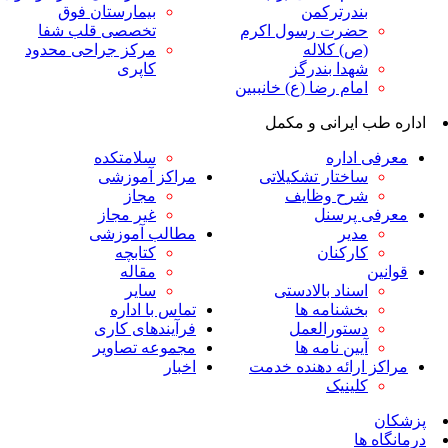
ندرترکمن
بیمارستان فوق
ضرت رسول اکرم
تخصصی قلب شفا
ص) کلاله
مرکز جراحی محدود
هدا بندرگز
کاپری
مام رضا (ع) خانببین
ایرانی و مکمل
داره
سلامتکده
اختار تشکیلاتی
مراکز آموزشی
رح وظایف
مجاز
پرسنل
غیر مجاز
دیر
مطالب آموزشی
ارکنان
کتابچه
مقاله
سناد بالادستی
سایر
خشنامه ها
تماس با اداره
ستورالعمل
فرآیندهای کاری
یین نامه ها
مجموعه تصاویر
رائه دهنده خدمت
اخبار
لینیک
ا