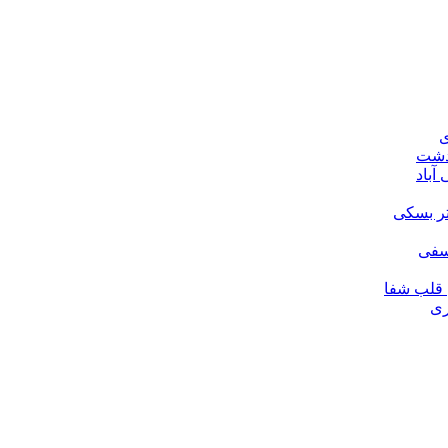
ی
ودشت
آباد
تر بسکی
لسفی
قلب شفا
ری