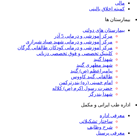
مالی
کمیته اخلاق بالینی
بیمارستان ها
بیمارستان های دولتی
مرکز آموزشی و درمانی 5 آذر
مرکز آموزشی و درمانی شهید صیاد شیرازی
مرکز آموزشی و درمانی کودکان طالقانی گرگان
کلینیک تخصصی و فوق تخصصی دزیانی
شهدا گنبد
شهید مطهری گنبد
پیامبراعظم (ص) گنبد
طالقانی گنبد کاووس
امام خمینی (ره) بندرترکمن
حضرت رسول اکرم (ص) کلاله
شهدا بندرگز
اداره طب ایرانی و مکمل
معرفی اداره
ساختار تشکیلاتی
شرح وظایف
معرفی پرسنل