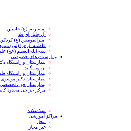
امام رضا (ع) خانببین
آل جلیل آق قلا
امیرالمومنین (ع) کردکو
فاطمه الزهرا (س) مین
بقیه الله العظم (عج) علی 
بیمارستان های خصوصی
بیمارستان و زایشگاه دک
برزویه گنبد
بیمارستان و زایشگاه ف
بیمارستان دکتر موسوی
بیمارستان فوق تخصصی 
مرکز جراحی محدود کاپ
سلامتکده
مراکز آموزشی
مجاز
غیر مجاز