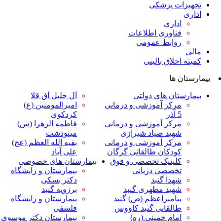
ت پزشکی
داری
ناوری اطلاعات
وابط عمومی
لاق بالینی
ها
ان های دولتی
آل جلیل آق قلا
رکز آموزشی و درمانی
امیرالمومنین (ع)
ر
کردکوی
رکز آموزشی و درمانی
فاطمه الزهرا (س)
هید صیاد شیرازی
مینودشت
رکز آموزشی و درمانی
بقیه الله العظم (عج)
ودکان طالقانی گرگان
علی آباد
لینیک تخصصی و فوق
بیمارستان های خصوصی
خصصی دزیانی
بیمارستان و زایشگاه
هدا گنبد
دکتر بسکی
هید مطهری گنبد
برزویه گنبد
یامبراعظم (ص) گنبد
بیمارستان و زایشگاه
القانی گنبد کاووس
فلسفی
مام خمینی (ره)
بیمارستان دکتر موسوی