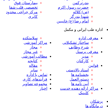
ندرترکمن
بیمارستان فوق
ضرت رسول اکرم
تخصصی قلب شفا
ص) کلاله
مرکز جراحی محدود
هدا بندرگز
کاپری
مام رضا (ع) خانببین
ایرانی و مکمل
داره
سلامتکده
اختار تشکیلاتی
مراکز آموزشی
رح وظایف
مجاز
پرسنل
غیر مجاز
دیر
مطالب آموزشی
ارکنان
کتابچه
مقاله
سناد بالادستی
سایر
خشنامه ها
تماس با اداره
ستورالعمل
فرآیندهای کاری
یین نامه ها
مجموعه تصاویر
رائه دهنده خدمت
اخبار
لینیک
ا