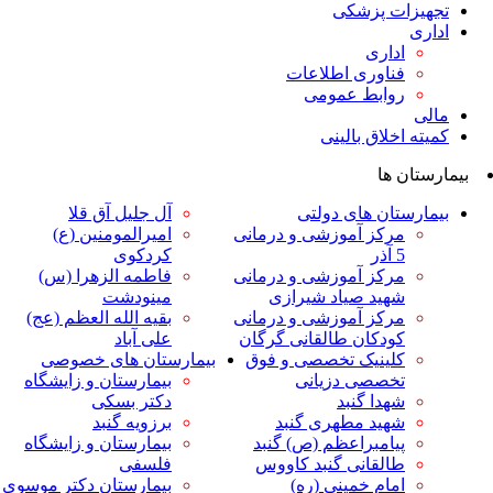
ت پزشکی
داری
ناوری اطلاعات
وابط عمومی
لاق بالینی
ها
ان های دولتی
آل جلیل آق قلا
رکز آموزشی و درمانی
امیرالمومنین (ع)
ر
کردکوی
رکز آموزشی و درمانی
فاطمه الزهرا (س)
هید صیاد شیرازی
مینودشت
رکز آموزشی و درمانی
بقیه الله العظم (عج)
ودکان طالقانی گرگان
علی آباد
لینیک تخصصی و فوق
بیمارستان های خصوصی
خصصی دزیانی
بیمارستان و زایشگاه
هدا گنبد
دکتر بسکی
هید مطهری گنبد
برزویه گنبد
یامبراعظم (ص) گنبد
بیمارستان و زایشگاه
القانی گنبد کاووس
فلسفی
مام خمینی (ره)
بیمارستان دکتر موسوی