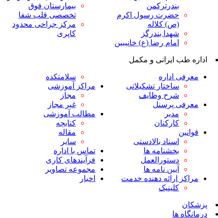
ندرترکمن
بیمارستان فوق
ضرت رسول اکرم
تخصصی قلب شفا
ص) کلاله
مرکز جراحی محدود
هدا بندرگز
کاپری
مام رضا (ع) خانببین
ایرانی و مکمل
داره
سلامتکده
اختار تشکیلاتی
مراکز آموزشی
رح وظایف
مجاز
پرسنل
غیر مجاز
دیر
مطالب آموزشی
ارکنان
کتابچه
مقاله
سناد بالادستی
سایر
خشنامه ها
تماس با اداره
ستورالعمل
فرآیندهای کاری
یین نامه ها
مجموعه تصاویر
رائه دهنده خدمت
اخبار
لینیک
ا