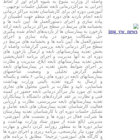
واصله از وزارت متبوع به شیوه الزام آور از لحاظ
اجرایی به مراکزدرمانی تابعه تشکیل جلسات توجیهی –
آموزشی دوره ای برای کارشناسان تغذیه مراکز درمانی
تابعه انجام بازدید های دوره ای منظم جهت اطمینان از
پیاده سازی و اجرای دستورالعمل ها، آیین نامه ها و
بخشنامه های مرتبط در سطح مراکز درمانی تابعه ارائه
بازخورد به بیمارستان ها از بازدیدهای انجام شده پیگیری
حل مشکالت موجود در پیاده سازی و اجرای
دستورالعمل ها، آیین نامه ها و بخشنامه های مرتبط در
سطح مراکز درمانی تابعه بررسی گزارشات واصله از
بخش تغذیه بیمارستانهای تابعه و ارسال بازخورد های
دوره ای به آنها مدیریت و اجرای برنامه اعتباربخشی
بخش تغذیه بیمارستانهای تابعه ابلاغ، مدیریت و نظارت
بر اجرای ضوابط بخش تغذیه در بیمارستانهای تابعه
تنظیم گزارش تحلیلی و وضعیت شاخصهای
بیمارستانهای تابعه در دوره های زمانی ۶ ماهه و یکساله
و ارسال به گروه تغذیه بالینی وزارت بهداشت
شناسایی، تایید و نظارت بر تامین محلول های تجاری
تغذیه ای مورد نیاز مراکز درمانی تابعه حضور در کمیته
فنی و نظارت بر عقد قراردادهای دانشگاه با پیمانکاران
تغذیه بیمارستانهای تابعه سرپرستی، نظارت و ارزیابی
فعالیت کارشناسان تغذیه بیمارستان های تابعه تعامل و
تشکیل جلسات دوره ای با کارشناسان تغذیه بیمارستان
ها شرکت فعال در دوره ها و نشست های آموزشی-
مدیریتی ابالغ شده از سوی ستاد وزارت بهداشت و
سایر دوره ها به منظور روزآمد کردن دانش و مهارت
های مورد نیاز نیازسنجی، برنامه ریزی و اجرای دوره ها
و کارگاه های آموزشی- ترجیحا" مطابق با برنامه های