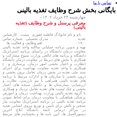
 بخش
شرح وظایف تغذیه بالینی
چهارشنبه ۲۴ خرداد ۱۴۰۲ -
معرفی پرسنل و شرح وظایف (تغذیه
بالینی)
نام و نام خانوادگ فاطمه غفوری سمت : کارشناس
تغذیه مدرک تحصیلی: شماره تماس
: -۰۱۷ اهم وظایف و فعالیت ها:
تهیه و تدوین برنامه عملیاتی ساالنه واحد تغذیه بالینی
معاونت درمان دانشگاه در راستای برنامه استراتژیک
دانشگاه و برنامه های ابالغی وزارت متبوع مشارکت و
همکاری با بخش های ذیربط در معاونت درمان دانشگاه
(نظارت و اعتبار بخشی امور درمان، پرستاری و.. )
همکاری با واحد تغذیه معاونت بهداشت برای اجرای
سند ملی تغذیه در بخش درمان تعامل برون بخشی و
درون بخشی با سازمان ها و ادارات مرتبط با برنامه
های تغذیه بالینی همراهی با تیم بازرسی، نظارت و
ارزشیابی بیمارستان ها و تکمیل سنجه های اعتبار
بخشی و چک لیست های تغذیه تعامل نزدیک و همکاری
با گروه تغذیه بالینی وزارت بهداشت درمان و آموزش
پزشکی هماهنگی با معاونت درمان برای لحاظ نمودن
برنامه تغذیه بالینی در برنامه استراتژیک معاونت نیاز
سنجی و تالش برای تامین و توزیع نیروی انسانی تغذیه
در مراکز درمانی تابعه دانشگاه ابلاغ آخرین
دستورالعمل ها، آیین نامه ها و بخشنامه های مرتبط