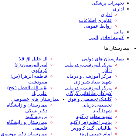
ت پزشکی
داری
ناوری اطلاعات
وابط عمومی
لاق بالینی
ها
ان های دولتی
آل جلیل آق قلا
رکز آموزشی و درمانی
امیرالمومنین (ع)
ر
کردکوی
رکز آموزشی و درمانی
فاطمه الزهرا (س)
هید صیاد شیرازی
مینودشت
رکز آموزشی و درمانی
بقیه الله العظم (عج)
ودکان طالقانی گرگان
علی آباد
لینیک تخصصی و فوق
بیمارستان های خصوصی
خصصی دزیانی
بیمارستان و زایشگاه
هدا گنبد
دکتر بسکی
هید مطهری گنبد
برزویه گنبد
یامبراعظم (ص) گنبد
بیمارستان و زایشگاه
القانی گنبد کاووس
فلسفی
مام خمینی (ره)
بیمارستان دکتر موسوی