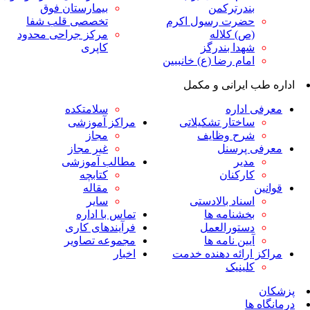
ندرترکمن
بیمارستان فوق
ضرت رسول اکرم
تخصصی قلب شفا
ص) کلاله
مرکز جراحی محدود
هدا بندرگز
کاپری
مام رضا (ع) خانببین
ایرانی و مکمل
داره
سلامتکده
اختار تشکیلاتی
مراکز آموزشی
رح وظایف
مجاز
پرسنل
غیر مجاز
دیر
مطالب آموزشی
ارکنان
کتابچه
مقاله
سناد بالادستی
سایر
خشنامه ها
تماس با اداره
ستورالعمل
فرآیندهای کاری
یین نامه ها
مجموعه تصاویر
رائه دهنده خدمت
اخبار
لینیک
ا