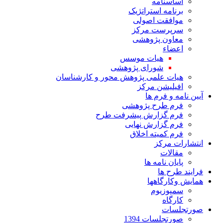
اساسنامه
برنامه استراتژیک
موافقت اصولی
سرپرست مرکز
معاون پژوهشی
اعضاء
هیات موسس
شورای پژوهشی
هیات علمی پژوهش محور و کارشناسان
افیلیشن مرکز
آیین نامه و فرم ها
فرم طرح پژوهشی
فرم گزارش پیشرفت طرح
فرم گزارش نهایی
فرم کمیته اخلاق
انتشارات مرکز
مقالات
پایان نامه ها
فرایند طرح ها
همایش وکارگاهها
سمپوزیوم
کارگاه
صورتجلسات
صورتجلسات 1394