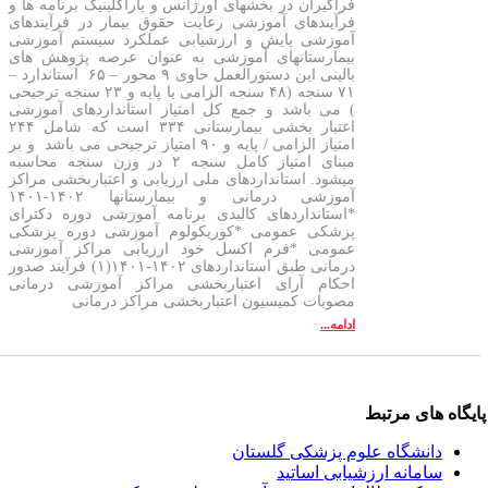
فراگیران در بخشهای اورژانس و پاراکلینیک برنامه ها و
فرآیندهای آموزشی رعایت حقوق بیمار در فرآیندهای
آموزشی پایش و ارزشیابی عملکرد سیستم آموزشی
بیمارستانهای آموزشی به عنوان عرصه پژوهش های
بالینی این دستورالعمل حاوی ۹ محور – ۶۵ استاندارد –
۷۱ سنجه (۴۸ سنجه الزامی یا پایه و ۲۳ سنجه ترجیحی
) می باشد و جمع کل امتیاز استانداردهای آموزشی
اعتبار بخشی بیمارستانی ۳۳۴ است که شامل ۲۴۴
امتیاز الزامی / پایه و ۹۰ امتیاز ترجیحی می باشد و بر
مبنای امتیاز کامل سنجه ۲ در وزن سنجه محاسبه
میشود. استانداردهای ملی ارزیابی و اعتباربخشی مراکز
آموزشی درمانی و بیمارستانها ۱۴۰۲-۱۴۰۱
*استانداردهای کالبدی برنامه آموزشی دوره دکترای
پزشکی عمومی *کوریکولوم آموزشی دوره پزشکی
عمومی *فرم اکسل خود ارزیابی مراکز آموزشی
درمانی طبق استانداردهای ۱۴۰۲-۱۴۰۱(۱) فرآیند صدور
احکام آرای اعتباربخشی مراکز آموزشی درمانی
مصوبات کمیسیون اعتباربخشی مراکز درمانی
ادامه...
یگاه های مرتبط
دانشگاه علوم پزشکی گلستان
سامانه ارزشیابی اساتید