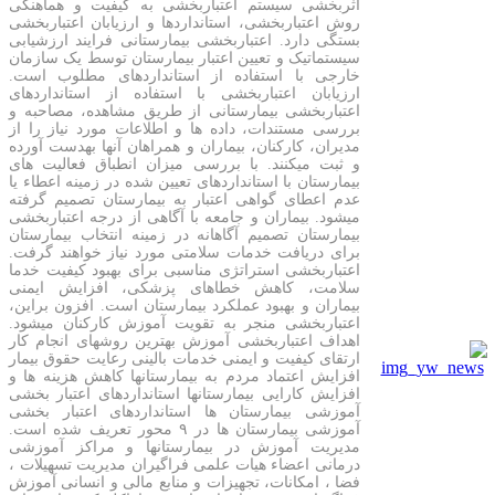
اثربخشی سیستم اعتباربخشی به کیفیت و هماهنگی
روش اعتباربخشی، استانداردها و ارزیابان اعتباربخشی
بستگی دارد. اعتباربخشی بیمارستانی فرایند ارزشیابی
سیستماتیک و تعیین اعتبار بیمارستان توسط یک سازمان
خارجی با استفاده از استانداردهای مطلوب است.
ارزیابان اعتباربخشی با استفاده از استانداردهای
اعتباربخشی بیمارستانی از طریق مشاهده، مصاحبه و
بررسی مستندات، داده ها و اطلاعات مورد نیاز را از
مدیران، کارکنان، بیماران و همراهان آنها بهدست آورده
و ثبت میکنند. با بررسی میزان انطباق فعالیت های
بیمارستان با استانداردهای تعیین شده در زمینه اعطاء یا
عدم اعطای گواهی اعتبار به بیمارستان تصمیم گرفته
میشود. بیماران و جامعه با آگاهی از درجه اعتباربخشی
بیمارستان تصمیم آگاهانه در زمینه انتخاب بیمارستان
برای دریافت خدمات سلامتی مورد نیاز خواهند گرفت.
اعتباربخشی استراتژی مناسبی برای بهبود کیفیت خدما
سلامت، کاهش خطاهای پزشکی، افزایش ایمنی
بیماران و بهبود عملکرد بیمارستان است. افزون براین،
اعتباربخشی منجر به تقویت آموزش کارکنان میشود.
اهداف اعتباربخشی آموزش بهترین روشهای انجام کار
ارتقای کیفیت و ایمنی خدمات بالینی رعایت حقوق بیمار
افزایش اعتماد مردم به بیمارستانها کاهش هزینه ها و
افزایش کارایی بیمارستانها استانداردهای اعتبار بخشی
آموزشی بیمارستان ها استانداردهای اعتبار بخشی
آموزشی بیمارستان ها در ۹ محور تعریف شده است.
مدیریت آموزش در بیمارستانها و مراکز آموزشی
درمانی اعضاء هیات علمی فراگیران مدیریت تسهیلات ،
فضا ، امکانات، تجهیزات و منابع مالی و انسانی آموزش