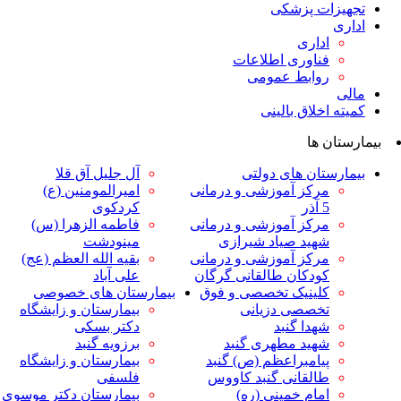
ت پزشکی
داری
ناوری اطلاعات
وابط عمومی
لاق بالینی
ها
ان های دولتی
آل جلیل آق قلا
رکز آموزشی و درمانی
امیرالمومنین (ع)
ر
کردکوی
رکز آموزشی و درمانی
فاطمه الزهرا (س)
هید صیاد شیرازی
مینودشت
رکز آموزشی و درمانی
بقیه الله العظم (عج)
ودکان طالقانی گرگان
علی آباد
لینیک تخصصی و فوق
بیمارستان های خصوصی
خصصی دزیانی
بیمارستان و زایشگاه
هدا گنبد
دکتر بسکی
هید مطهری گنبد
برزویه گنبد
یامبراعظم (ص) گنبد
بیمارستان و زایشگاه
القانی گنبد کاووس
فلسفی
مام خمینی (ره)
بیمارستان دکتر موسوی