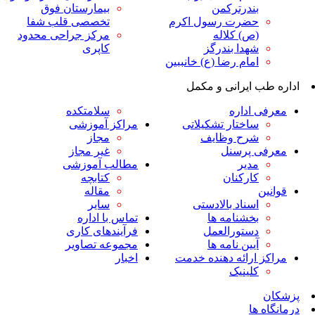
ندرترکمن
بیمارستان فوق
ضرت رسول اکرم
تخصصی قلب شفا
ص) کلاله
مرکز جراحی محدود
هدا بندرگز
کاپری
مام رضا (ع) خانببین
ایرانی و مکمل
داره
سلامتکده
اختار تشکیلاتی
مراکز آموزشی
رح وظایف
مجاز
پرسنل
غیر مجاز
دیر
مطالب آموزشی
ارکنان
کتابچه
مقاله
سناد بالادستی
سایر
خشنامه ها
تماس با اداره
ستورالعمل
فرآیندهای کاری
یین نامه ها
مجموعه تصاویر
رائه دهنده خدمت
اخبار
لینیک
ا