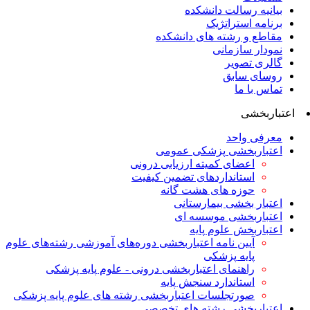
بیانیه رسالت دانشکده
برنامه استراتژیک
مقاطع و رشته های دانشکده
نمودار سازمانی
گالری تصویر
روسای سابق
تماس با ما
اعتباربخشی
معرفی واحد
اعتباربخشی پزشکی عمومی
اعضای کمیته ارزیابی درونی
استانداردهای تضمین کیفیت
حوزه های هشت گانه
اعتبار بخشی بیمارستانی
اعتباربخشی موسسه ای
اعتباربخش علوم پایه
آیین نامه اعتباربخشی دوره‌های آموزشی رشته‌های علوم
پایه پزشکی
راهنمای اعتباربخشی درونی - علوم پایه پزشکی
استاندارد سنجش پایه
صورتجلسات اعتباربخشی رشته های علوم پایه پزشکی
اعتباربخشی رشته های تخصصی