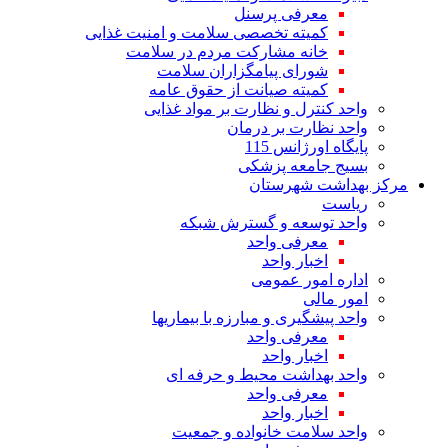
معرفی پرسنل
کمیته تخصصی سلامت و امنیت غذایی
خانه مشارکت مردم در سلامت
شورای پیامگزاران سلامت
کمیته صیانت از حقوق عامه
واحد کنترل و نظارت بر مواد غذایی
واحد نظارت بر درمان
پایگاه اورژانس 115
بسیج جامعه پزشکی
مرکز بهداشت شهرستان
ریاست
واحد توسعه و گسترش شبکه
معرفی واحد
اخبار واحد
اداره امور عمومی
امور مالی
واحد پیشگیری و مبارزه با بیماریها
معرفی واحد
اخبار واحد
واحد بهداشت محیط و حرفه ای
معرفی واحد
اخبار واحد
واحد سلامت خانواده و جمعیت