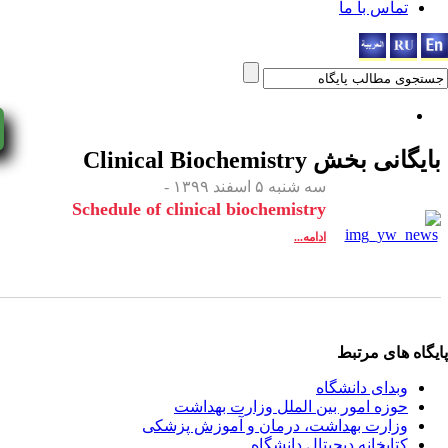
اس با ما
yNow!
انی بخش
Clinical Biochemistry
سه شنبه ۵ اسفند ۱۳۹۹ -
Schedule of clinical biochemistry
ادامه...
ای مرتبط
دای دانشگاه
زه امور بین الملل وزارت بهداشت
ارت بهداشت، درمان و آموزش پزشکی
ابخانه دیجیتال دانشگاه