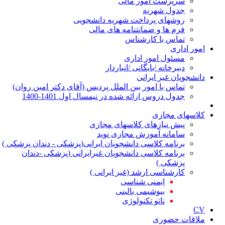
سرپرست امور مالی
جدول شهریه
روشهای پرداخت شهریه دانشجویی
فرم ها و ضمانتنامه های مالی
تماس با کارشناس
ور اداری
مسئول امور اداری
دبیرخانه /بایگانی /انباردار
نشجویان غیر ایرانی
تماس با امور بین الملل پردیس (آقای دکتر امین روان)
جدول دروس ارائه شده در نیمسال اول 1401-1400
اسهای مجازی
پیش نیازهای کلاسهای مجازی
سامانه آموزش مجازی نوید
برنامه کلاسی دانشجویان ایرانی(پزشکی - دندان پزشکی )
برنامه کلاسی دانشجویان غیرایرانی (پزشکی -دندان
پزشکی )
کارشناسی ارشد (غیر ایرانی )
ایمنی شناسی
بیوشیمی بالینی
نانو تکنولوژی
اقات حضوری