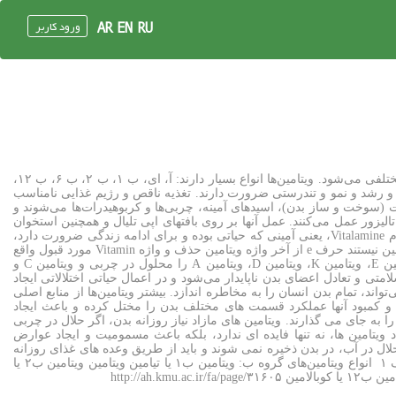
ورود کاربر
AR
EN
RU
ویتامین مواد مخصوصی که در اغذیه مختلف وجود دارند و وجود آن‌ها در جیره غذایی کاملاً ضروری است و کمبود آن‌ها منجر به امراض مختلفی می‌شود. ویتامین‌ها انواع بسیار دارند: آ، ای، ب ۱، ب ۲، ب ۶، ب ۱۲،
 و رشد و نمو و تندرستی ضرورت دارند. تغذیه ناقص و رژیم غذایی نامناسب
ت (سوخت و ساز بدن)، اسیدهای آمینه، چربی‌ها و کربوهیدرات‌ها می‌شوند و
لیزور عمل می‌کنند. عمل آنها بر روی بافتهای اپی تلیال و همچنین استخوان
بوده و در مجموع هر کدام از آنها از بروز یک عارضه جلوگیری می‌کند. کلمهٔ ویتامین از واژه یونانی ویتا به معنی «زندگی» است. فونک نام Vitalamine، یعنی آمینی که حیاتی بوده و برای ادامه زندگی ضرورت دارد،
را به موادی که سبب بهبود بیماری بری بری می‌شد و از گروه آمین بوده اطلاق کرد. پس از آنکه معلوم شد بسیاری از ویتامینها از گروه آمین نیستند حرف e از آخر واژه ویتامین حذف و واژه Vitamin مورد قبول واقع
شد. انواع ویتامینها: ویتامینها را به دو دسته مهم، شامل ویتامینهای محلول در آب و ویتامینهای محلول در چربی، تقسیم کرده‌اند. ویتامین E، ویتامین K، ویتامین D، ویتامین A را محلول در چربی و ویتامین C و
 غذا، سلامتی و تعادل اعضای بدن ناپایدار می‌شود و در اعمال حیاتی اختلالاتی ایجاد
ند، تمام بدن انسان را به مخاطره اندازد. بیشتر ویتامین‌ها از منابع اصلی
د و کمبود آنها عملکرد قسمت های مختلف بدن را مختل کرده و باعث ایجاد
حتی ها و بیماری های مختلفی می شوند. مصرف بیشتر از مقدار نیاز روزانه ویتامین ها نیز مضر بوده و عوارض نامطلوبی (overdose) را به جای می گذارند. ویتامین های مازاد نیاز روزانه بدن، اگر حلال در چربی
یاد ویتامین ها، نه تنها فایده ای ندارد، بلکه باعث مسمومیت و ایجاد عوارض
لال در آب، در بدن ذخیره نمی شوند و باید از طریق وعده های غذای روزانه
دریافت شوند. دسته بندی انواع ویتامین‌ها: ویتامین آ یا رتیالین ویتامین ث یا آسکوربیک اسید ویتامین دی ویتامین ای ویتامین کا ویتامین اف ۱ انواع ویتامین‌های گروه ب: ویتامین ب۱ یا تیامین ویتامین ویتامین ب۲ یا