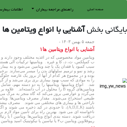
راهنمای مراجعه بیماران
اطلاعات بیمارس
صفحه اصلی
بایگانی بخش
آشنایی با انواع ویتامین ها
جمعه ۵ بهمن ۱۴۰۳ -
آشنایی با انواع ویتامین ها۱
ب کمپلکس، ث، د، کا و غیره . ویتامینها ترکیبات آلی هس
سبب کمبود یا فقدان یک یا چند ویتامین می‌شود و به بیما
رشد و نمو و ترمیم سلولهای بدن را میسر می‌سازند. برخی ا
ویتامین‌های گروه B را محلول در آب دانسته‌
می‌گردد و عوارضی بروز می‌کند که گاه منجر به مرگ می‌شود.
طبیعی استخراج می‌شوند. مقدار مصرف ویتامین‌ها: ویتامی
باشند (A,D,E,K)، تا حدودی در کبد ذخیره م
ناخواسته ای می شود. بهترین راه برای تامین مواد لازم ب
ریبوفلاوین ویتامین ب۳ یا نیاسین یا نیکوتینیک اسید ویتامین ب۵ یا اسید پانتوتنیک ویتامین ب۶ یا پیریدوکسین ویتامین ب۹ یا اسید فولیک ویتامین ب۱۲ یا کوبالامین http://ah.kmu.ac.ir/fa/page/۳۱۶۰۵