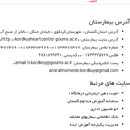
ادامه...
آدرس بیمارستان
آدرس:استان گلستان- شهرستان کردکوی –خیابان جنگل –بالاتر از منبع آب- 
آدرس سایت بیمارستان: *http://kordkuyheartcenter.com *http://kordkuyheartcenter.goums.ac.ir
شماره تماس بیمارستان :01734327379-01734323969- 01734327379 − 01734325766
فاکس:۰۱۷۳۴۳۲۵۷۶۷ ** کدپستی :۴۸۸۱۸۹۹۴۴۱
پست الکترونیکی بیمارستان: email: h.kordkoy@goums.ac.ir*
amiralmomenin.kordkuy
gmail.com
سایت های مرتبط
(نوبت دهی اینترنتی درمانگاه )
سـامـانه آمـوزش مـداوم گلستان
اتو ماسیون اداری
بانک اطلاعاتی بیماریهای مختلف
مدیریت یکپارچه آموزش ایده