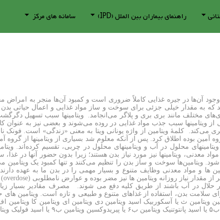
تانی
راهنمای بیماران بین الملل (IPD)
سامانه های مرکز
تند که به مقدار خیلی جزئی برای سوخت و ساز مواد غذایی و اعمال حیاتی بدن
ری‌های مختلف مانند بری بری و پلاگر می‌انجامد. ویتامینها سبب تسهیل دگرگش
ز ویتامینها سبب جذب مواد غذایی در روده می‌شوند و بعضی نیز به عنوان کاتا
اند. علاوه بر مواد معدنی، ویتامینها نیز مورد نیاز بدن هستند؛ زیرا بدون حضور آنها در
 ویتامین‌ها سوخت و ساز بدن را تنظیم می‌کنند و تنها کمبود یک ویتامین می‌توا
ن ها و مواد معدنی وظایف متنوع و بسیار مهمی را در بدن ما به عهده دارن
نارا
ی شوند و اگر حلال در آب باشند از طریق کلیه دفع می شوند. مصرف مقادیر بسیار ز
رای سلامت بدن، استفاده از غذاهای متنوع و طبیعی و تازه است. ویتامین های ح