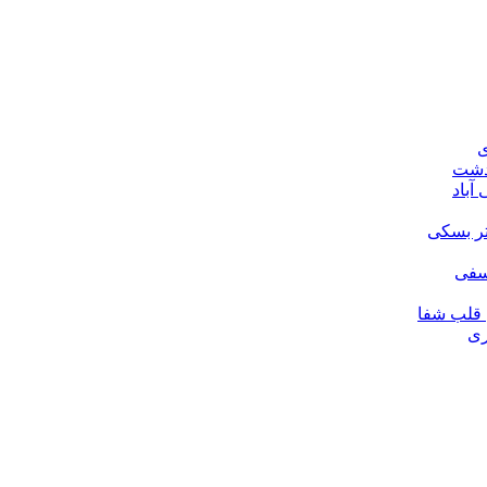
ی
ودشت
آباد
تر بسکی
لسفی
قلب شفا
ری