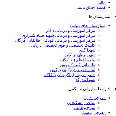
مالی
کمیته اخلاق بالینی
بیمارستان ها
بیمارستان های دولتی
مرکز آموزشی و درمانی 5 آذر
مرکز آموزشی و درمانی شهید صیاد شیرازی
مرکز آموزشی و درمانی کودکان طالقانی گرگان
کلینیک تخصصی و فوق تخصصی دزیانی
شهدا گنبد
شهید مطهری گنبد
پیامبراعظم (ص) گنبد
طالقانی گنبد کاووس
امام خمینی (ره) بندرترکمن
حضرت رسول اکرم (ص) کلاله
شهدا بندرگز
اداره طب ایرانی و مکمل
معرفی اداره
ساختار تشکیلاتی
شرح وظایف
معرفی پرسنل