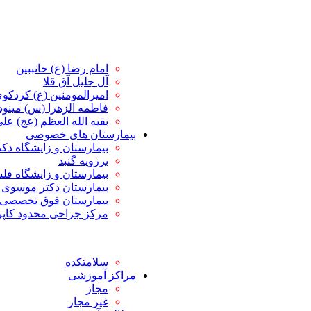
امام رضا (ع) خانببین
آل جلیل آق قلا
امیرالمومنین (ع) کردکو
فاطمه الزهرا (س) مین
بقیه الله العظم (عج) علی 
بیمارستان های خصوصی
بیمارستان و زایشگاه دک
برزویه گنبد
بیمارستان و زایشگاه ف
بیمارستان دکتر موسوی
بیمارستان فوق تخصصی 
مرکز جراحی محدود کاپ
سلامتکده
مراکز آموزشی
مجاز
غیر مجاز