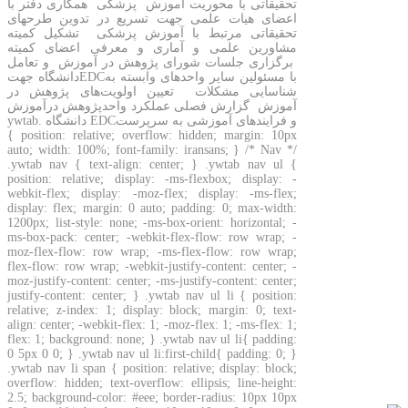
تحقیقاتی با محوریت آموزش پزشکی همکاری دفتر با
اعضای هیات علمی جهت تسریع در تدوین طرحهای
تحقیقاتی مرتبط با آموزش پزشکی تشکیل کمیته
مشاورین علمی و آماری و معرفی اعضای کمیته
برگزاری جلسات شورای پژوهش در آموزش و تعامل
با مسئولین سایر واحدهای وابسته بهEDCدانشگاه جهت
شناسایی مشکلات تعیین اولویت‌های پژوهش در
آموزش گزارش فصلی عملکرد واحدپژوهش درآموزش
و فرایندهای آموزشی به سرپرستEDC دانشگاه .ywtab
{ position: relative; overflow: hidden; margin: 10px
auto; width: 100%; font-family: iransans; } /* Nav */
.ywtab nav { text-align: center; } .ywtab nav ul {
position: relative; display: -ms-flexbox; display: -
webkit-flex; display: -moz-flex; display: -ms-flex;
display: flex; margin: 0 auto; padding: 0; max-width:
1200px; list-style: none; -ms-box-orient: horizontal; -
ms-box-pack: center; -webkit-flex-flow: row wrap; -
moz-flex-flow: row wrap; -ms-flex-flow: row wrap;
flex-flow: row wrap; -webkit-justify-content: center; -
moz-justify-content: center; -ms-justify-content: center;
justify-content: center; } .ywtab nav ul li { position:
relative; z-index: 1; display: block; margin: 0; text-
align: center; -webkit-flex: 1; -moz-flex: 1; -ms-flex: 1;
flex: 1; background: none; } .ywtab nav ul li{ padding:
0 5px 0 0; } .ywtab nav ul li:first-child{ padding: 0; }
.ywtab nav li span { position: relative; display: block;
overflow: hidden; text-overflow: ellipsis; line-height:
2.5; background-color: #eee; border-radius: 10px 10px