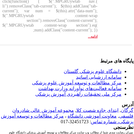
).click(function() { $(".MPGRUywtab nav
li").removeClass("tab-current"); $(this).addClass("tab-
current"); var num = $(this).attr("data-num");
$(".MPGRUywtab .content-wrap
section").removeClass("content-current");
$(".MPGRUywtab .content-wrap section").eq(
num).addClass("content-current"); });
ادامه...
یگاه های مرتبط
دانشگاه علوم پزشکی گلستان
سامانه ارزشیابی اساتید
مرکز مطالعات و توسعه آموزش علوم پزشکی
سامانه فعالیت‌های نوآورانه وزارت بهداشت
مرکز ملی تحقیقات راهبردی آموزش پزشکی
رس
گان
,
ابتدای جاده شصت کلا
,
مجموعه آموزش عالی شادروان
سفی
,
معاونت آموزشی دانشگاه
،
مرکز مطالعات و توسعه آموزش
شکی، شماره تماس
: 32451723-017
رسنجی
زان رضایت مندی شما از مطالب وب سایت مرکز مطالعات و توسعه آموزش پزشکی دانشگاه علوم