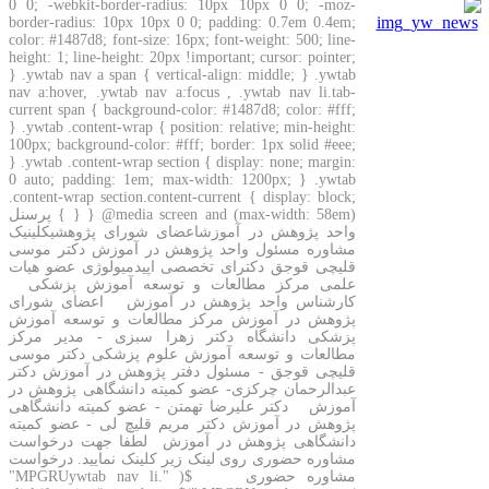
0 0; -webkit-border-radius: 10px 10px 0 0; -moz-
border-radius: 10px 10px 0 0; padding: 0.7em 0.4em;
color: #1487d8; font-size: 16px; font-weight: 500; line-
height: 1; line-height: 20px !important; cursor: pointer;
} .ywtab nav a span { vertical-align: middle; } .ywtab
nav a:hover, .ywtab nav a:focus , .ywtab nav li.tab-
current span { background-color: #1487d8; color: #fff;
} .ywtab .content-wrap { position: relative; min-height:
100px; background-color: #fff; border: 1px solid #eee;
} .ywtab .content-wrap section { display: none; margin:
0 auto; padding: 1em; max-width: 1200px; } .ywtab
.content-wrap section.content-current { display: block;
} @media screen and (max-width: 58em) { } پرسنل
واحد پژوهش در آموزشاعضای شورای پژوهشیکلینیک
مشاوره مسئول واحد پژوهش در آموزش دکتر موسی
قلیچی قوجق دکترای تخصصی اپیدمیولوژی عضو هیات
علمی مرکز مطالعات و توسعه آموزش پزشکی
کارشناس واحد پژوهش در آموزش اعضای شورای
پژوهش در آموزش مرکز مطالعات و توسعه آموزش
پزشکی دانشگاه دکتر زهرا سبزی - مدیر مرکز
مطالعات و توسعه آموزش علوم پزشکی دکتر موسی
قلیچی قوجق - مسئول دفتر پژوهش در آموزش دکتر
عبدالرحمان چرکزی- عضو کمیته دانشگاهی پژوهش در
آموزش دکتر علیرضا تهمتن - عضو کمیته دانشگاهی
پژوهش در آموزش دکتر مریم قلیچ لی - عضو کمیته
دانشگاهی پژوهش در آموزش لطفا جهت درخواست
مشاوره حضوری روی لینک زیر کلینک نمایید. درخواست
مشاوره حضوری $( ".MPGRUywtab nav li"