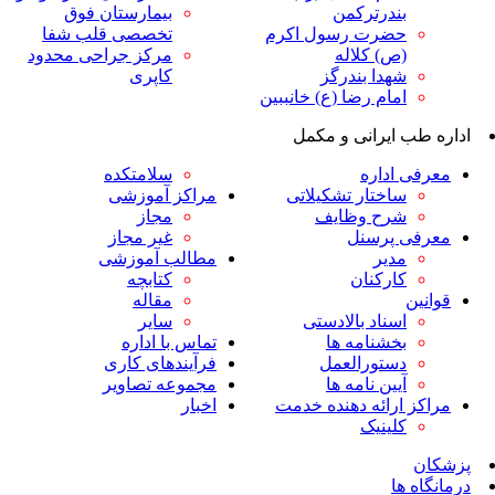
ندرترکمن
بیمارستان فوق
ضرت رسول اکرم
تخصصی قلب شفا
ص) کلاله
مرکز جراحی محدود
هدا بندرگز
کاپری
مام رضا (ع) خانببین
ایرانی و مکمل
داره
سلامتکده
اختار تشکیلاتی
مراکز آموزشی
رح وظایف
مجاز
پرسنل
غیر مجاز
دیر
مطالب آموزشی
ارکنان
کتابچه
مقاله
سناد بالادستی
سایر
خشنامه ها
تماس با اداره
ستورالعمل
فرآیندهای کاری
یین نامه ها
مجموعه تصاویر
رائه دهنده خدمت
اخبار
لینیک
ا