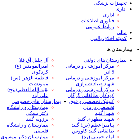
ت پزشکی
داری
ناوری اطلاعات
وابط عمومی
لاق بالینی
ها
ان های دولتی
آل جلیل آق قلا
رکز آموزشی و درمانی
امیرالمومنین (ع)
ر
کردکوی
رکز آموزشی و درمانی
فاطمه الزهرا (س)
هید صیاد شیرازی
مینودشت
رکز آموزشی و درمانی
بقیه الله العظم (عج)
ودکان طالقانی گرگان
علی آباد
لینیک تخصصی و فوق
بیمارستان های خصوصی
خصصی دزیانی
بیمارستان و زایشگاه
هدا گنبد
دکتر بسکی
هید مطهری گنبد
برزویه گنبد
یامبراعظم (ص) گنبد
بیمارستان و زایشگاه
القانی گنبد کاووس
فلسفی
مام خمینی (ره)
بیمارستان دکتر موسوی