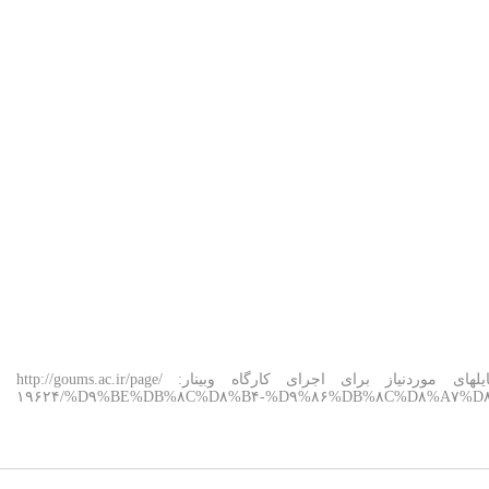
جهت ورود به کارگاه در روز برگزاری لینک وبینار زیر را کلیک فرمایید. http://۱۰.۷۵.۱۰.۱۰۹/live لینک فایلهای موردنیاز برای اجرای کارگاه وبینار: http://goums.ac.ir/page/
۱۹۶۲۴/%D۹%BE%DB%۸C%D۸%B۴-%D۹%۸۶%DB%۸C%D۸%A۷%D۸%B۲