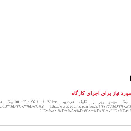
ورد نیاز برای اجرای کارگاه
%D۹%۸۷%D۸%A۷ http://www.goums.ac.ir/page/۱۹۷۲۶/%D۹
%D۹%۸۸-%DA%A۹%D۹%۸۴%D۸%A۷%D۸%B۳