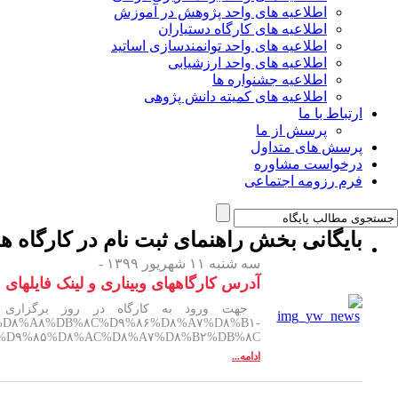
اطلاعیه های واحد پژوهش در آموزش
اطلاعیه های کارگاه دستیاران
اطلاعیه های واحد توانمندسازی اساتید
اطلاعیه های واحد ارزشیابی
اطلاعیه جشنواره ها
اطلاعیه های کمیته دانش پژوهی
ارتباط با ما
پرسش از ما
پرسش های متداول
درخواست مشاوره
فرم رزومه اجتماعی
بایگانی بخش
راهنمای ثبت نام در کارگاه ها
سه شنبه ۱۱ شهریور ۱۳۹۹ -
آدرس کارگاههای وبیناری و لینک فایلهای م
%۸۸%D۸%A۸%DB%۸C%D۹%۸۶%D۸%A۷%D۸%B۱-
-%D۹%۸۵%D۸%AC%D۸%A۷%D۸%B۲%DB%۸C
ادامه...