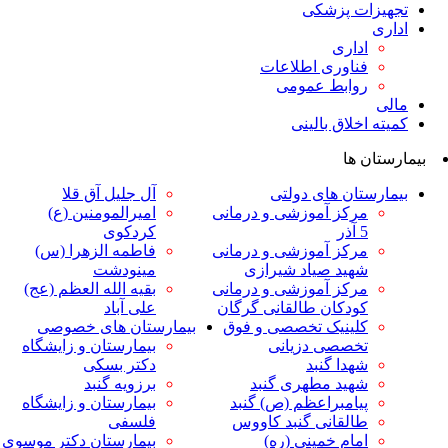
ت پزشکی
داری
ناوری اطلاعات
وابط عمومی
لاق بالینی
ها
ان های دولتی
آل جلیل آق قلا
رکز آموزشی و درمانی
امیرالمومنین (ع)
ر
کردکوی
رکز آموزشی و درمانی
فاطمه الزهرا (س)
هید صیاد شیرازی
مینودشت
رکز آموزشی و درمانی
بقیه الله العظم (عج)
ودکان طالقانی گرگان
علی آباد
لینیک تخصصی و فوق
بیمارستان های خصوصی
خصصی دزیانی
بیمارستان و زایشگاه
هدا گنبد
دکتر بسکی
هید مطهری گنبد
برزویه گنبد
یامبراعظم (ص) گنبد
بیمارستان و زایشگاه
القانی گنبد کاووس
فلسفی
مام خمینی (ره)
بیمارستان دکتر موسوی