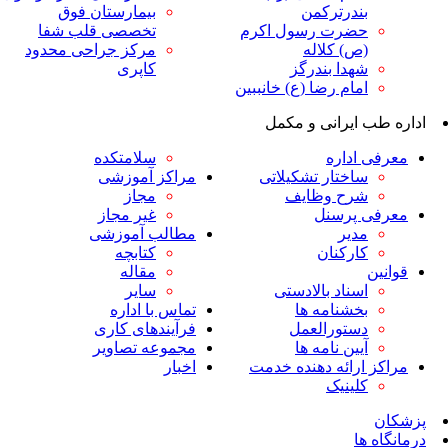
ندرترکمن
بیمارستان فوق
ضرت رسول اکرم
تخصصی قلب شفا
ص) کلاله
مرکز جراحی محدود
هدا بندرگز
کاپری
مام رضا (ع) خانببین
ایرانی و مکمل
داره
سلامتکده
اختار تشکیلاتی
مراکز آموزشی
رح وظایف
مجاز
پرسنل
غیر مجاز
دیر
مطالب آموزشی
ارکنان
کتابچه
مقاله
سناد بالادستی
سایر
خشنامه ها
تماس با اداره
ستورالعمل
فرآیندهای کاری
یین نامه ها
مجموعه تصاویر
رائه دهنده خدمت
اخبار
لینیک
ا