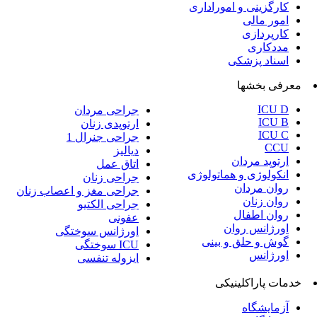
جراحی مردان
ارتوپدی زنان
جراحی جنرال 1
دیالیز
اتاق عمل
جراحی زنان
جراحی مغز و اعصاب زنان
جراحی الکتیو
عفونی
اورژانس سوختگی
ICU سوختگی
ایزوله تنفسی