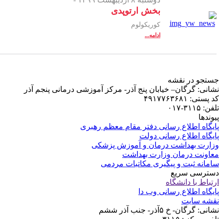
کز آموزشی درمانی پنجم آذر
ظم رهبری
زشکی
می