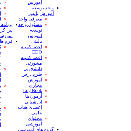
آموزش
روانپزشکی
بیماریها
واحد توسعه
رادیولوژی
پنج حالت
آموزش بالینی
ارتوپدی
شایع بیماری
معرفی واحد
اورولوژی
الزامات بیمه
مسئول واحد
برنامه های مشترک
ای
توسعه
بین گروههای
دفترچه
آموزش
آموزشی
راهنمای
بالینی
فرم ها
یادگیری
اعضا کمیته
ثبت خطای
پمفلت های
EDO
پزشکی
آموزشی
اعضا کمیته
کارکنان و
مواجهه
مشورتی
فراگیران
شغلی (نیدل
دانشجویی
چک لیست
استیک)
طرح درس
ارزیابی دوره
کدهای
آموزش
ای فراگیران
اضطراری
مجازی
پرسشنامه
تغذیه و
Log Book
سنجش
استراحتگاه
آزمون ها
رضایت
(پاویون)
ارزشیابی
فراگیران
فرآیندها،آیین نامه
اعضای هیات
پرسشنامه
ها و دستورالعملها
علمی
سنجش
فرآیندها
محتوای
رضایت
آئین نامه ها
آموزشی
اعضای هیات
دستورالعمل
گروه های آموزشی
علمی
ها