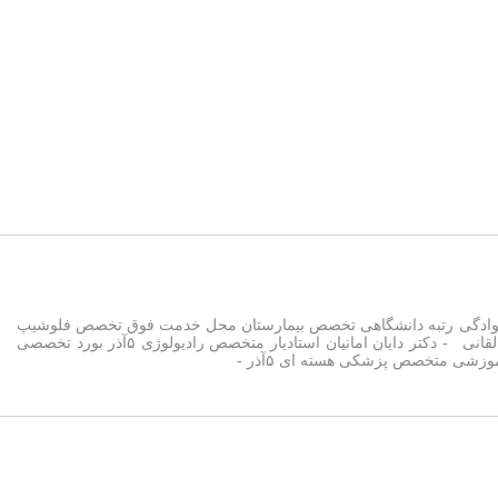
ر هیات علمی گروه آموزشی رادیولوژی مرکز آموزشی درمانی ۵ آذر عکس نام و نام خانوادگی رتبه دانشگاهی تخصص بیمارستان محل خدمت فوق تخصص فلوشیپ
و نوع آن دکتر نعمت الله نعمت اللهی استادیار متخصص رادیولوژی ۵آذر - دکتر محمد هادی قریب استادیار متخصص رادیولوژی ۵آذر ، طالقانی - دکتر دایان امانیان استادیار متخصص رادیولوژی ۵آذر بورد تخصصی
وزشی متخصص پزشکی هسته ای ۵آذر -