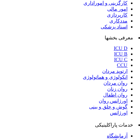
کارگزینی و اموراداری
امور مالی
کارپردازی
مددکاری
اسناد پزشکی
معرفی بخشها
ICU D
ICU B
ICU C
CCU
ارتوپد مردان
انکولوژی و هماتولوژی
روان مردان
روان زنان
روان اطفال
اورژانس روان
گوش و حلق و بینی
اورژانس
خدمات پاراکلینیکی
آزمایشگاه