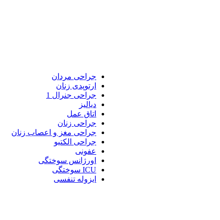
جراحی مردان
ارتوپدی زنان
جراحی جنرال 1
دیالیز
اتاق عمل
جراحی زنان
جراحی مغز و اعصاب زنان
جراحی الکتیو
عفونی
اورژانس سوختگی
ICU سوختگی
ایزوله تنفسی