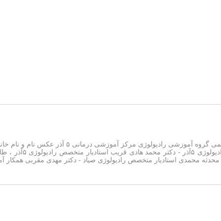
اسامی اساتید رادیولوژی کادر هیات علمی و غی
ر محدثه محمدی استادیار متخصص رادیولوژی صیاد - دکتر مهدی مقربی همکار آم