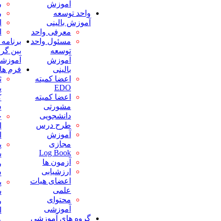
آموزش
روانپزشکی
بیماریها
واحد توسعه
رادیولوژی
پنج حالت
آموزش بالینی
ارتوپدی
شایع بیماری
معرفی واحد
اورولوژی
الزامات بیمه
مسئول واحد
برنامه های مشترک
ای
توسعه
بین گروههای
دفترچه
آموزش
آموزشی
راهنمای
بالینی
فرم ها
یادگیری
اعضا کمیته
ثبت خطای
پمفلت های
EDO
پزشکی
آموزشی
اعضا کمیته
کارکنان و
مواجهه
مشورتی
فراگیران
شغلی (نیدل
دانشجویی
چک لیست
استیک)
طرح درس
ارزیابی دوره
کدهای
آموزش
ای فراگیران
اضطراری
مجازی
پرسشنامه
تغذیه و
Log Book
سنجش
استراحتگاه
آزمون ها
رضایت
(پاویون)
ارزشیابی
فراگیران
فرآیندها،آیین نامه
اعضای هیات
پرسشنامه
ها و دستورالعملها
علمی
سنجش
فرآیندها
محتوای
رضایت
آئین نامه ها
آموزشی
اعضای هیات
دستورالعمل
گروه های آموزشی
علمی
ها