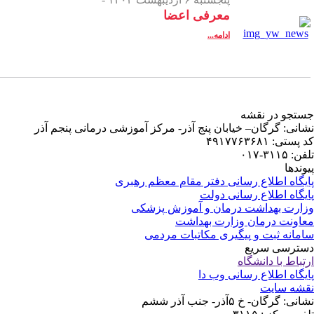
کز آموزشی درمانی پنجم آذر
ظم رهبری
زشکی
می