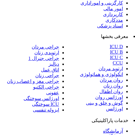
جراحی مردان
ارتوپدی زنان
جراحی جنرال 1
دیالیز
اتاق عمل
جراحی زنان
جراحی مغز و اعصاب زنان
جراحی الکتیو
عفونی
اورژانس سوختگی
ICU سوختگی
ایزوله تنفسی