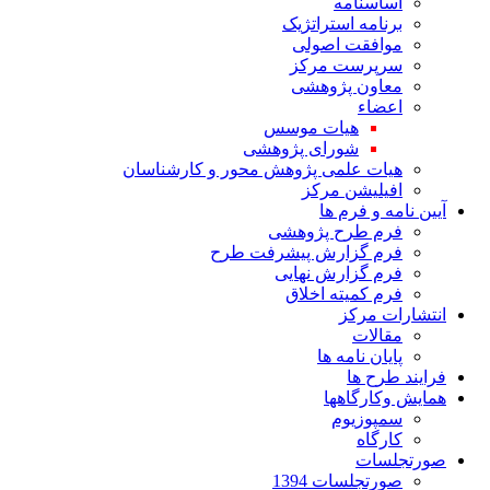
اساسنامه
برنامه استراتژیک
موافقت اصولی
سرپرست مرکز
معاون پژوهشی
اعضاء
هیات موسس
شورای پژوهشی
هیات علمی پژوهش محور و کارشناسان
افیلیشن مرکز
آیین نامه و فرم ها
فرم طرح پژوهشی
فرم گزارش پیشرفت طرح
فرم گزارش نهایی
فرم کمیته اخلاق
انتشارات مرکز
مقالات
پایان نامه ها
فرایند طرح ها
همایش وکارگاهها
سمپوزیوم
کارگاه
صورتجلسات
صورتجلسات 1394