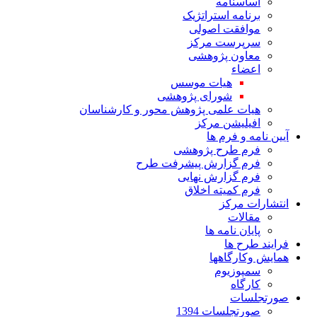
اساسنامه
برنامه استراتژیک
موافقت اصولی
سرپرست مرکز
معاون پژوهشی
اعضاء
هیات موسس
شورای پژوهشی
هیات علمی پژوهش محور و کارشناسان
افیلیشن مرکز
آیین نامه و فرم ها
فرم طرح پژوهشی
فرم گزارش پیشرفت طرح
فرم گزارش نهایی
فرم کمیته اخلاق
انتشارات مرکز
مقالات
پایان نامه ها
فرایند طرح ها
همایش وکارگاهها
سمپوزیوم
کارگاه
صورتجلسات
صورتجلسات 1394