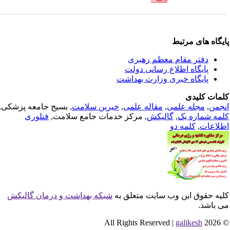
یگاه های مرتبط
دفتر مقام معظم رهبری
پایگاه اطلاع رسانی دولت
پایگاه خبری وزارت بهداشت
مات کلیدی
جمن
,
مجله علمی
,
مقاله علمی
,
خیرین سلامت
, بسیج جامعه پزشکی,
مه شماره یک
,
گالیکش
, مرکز خدمات جامع سلامت,
فنلوری
لاعات
,
کلمه دو
یه حقوق این وب سایت متعلق به
شبکه بهداشت و درمان گالیکش
 باشد.
galikesh
© 2026 All