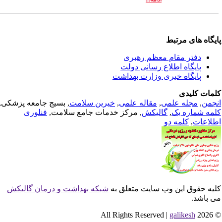
یگاه های مرتبط
دفتر مقام معظم رهبری
پایگاه اطلاع رسانی دولت
پایگاه خبری وزارت بهداشت
مات کلیدی
جمن
,
مجله علمی
,
مقاله علمی
,
خیرین سلامت
, بسیج جامعه پزشکی,
مه شماره یک
,
گالیکش
, مرکز خدمات جامع سلامت,
فنلوری
لاعات
,
کلمه دو
یه حقوق این وب سایت متعلق به
شبکه بهداشت و درمان گالیکش
 باشد.
galikesh
© 2026 All