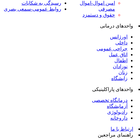
امین اموال-اموال
رسیدگی به شکایات
مصرفی
روابط عمومی-سمعی بصری
حقوق و دستمزد
واحدهای درمانی
اورژانس
داخلی
جراحی عمومی
اتاق عمل
اطفال
نوزادان
زنان
زایشگاه
واحدهای پاراکلینیکی
درمانگاه تخصصی
آزمایشگاه
رادیولوژی
داروخانه
ارتباط با ما
راهنمای مراجعین