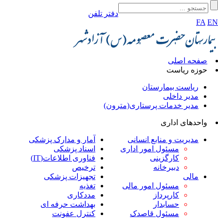
دفتر تلفن
FA
E
صفحه اصلی
حوزه ریاست
ریاست بیمارستان
مدیر داخلی
مدیر خدمات پرستاری(مترون)
واحدهای اداری
مدیریت و منابع انسانی
آمار و مدارک پزشکی
مسئول امور اداری
اسناد پزشکی
کارگزینی
فناوری اطلاعات(IT)
دبیرخانه
ترخیص
مالی
تجهیزات پزشکی
مسئول امور مالی
تغذیه
کارپرداز
مددکاری
حسابدار
بهداشت حرفه ای
مسئول قاصدک
کنترل عفونت