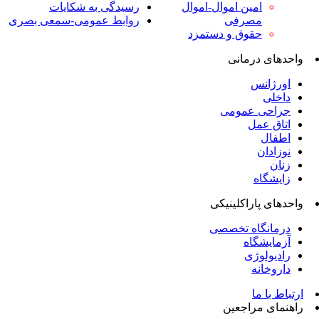
امین اموال-اموال
رسیدگی به شکایات
مصرفی
روابط عمومی-سمعی بصری
حقوق و دستمزد
واحدهای درمانی
اورژانس
داخلی
جراحی عمومی
اتاق عمل
اطفال
نوزادان
زنان
زایشگاه
واحدهای پاراکلینیکی
درمانگاه تخصصی
آزمایشگاه
رادیولوژی
داروخانه
ارتباط با ما
راهنمای مراجعین