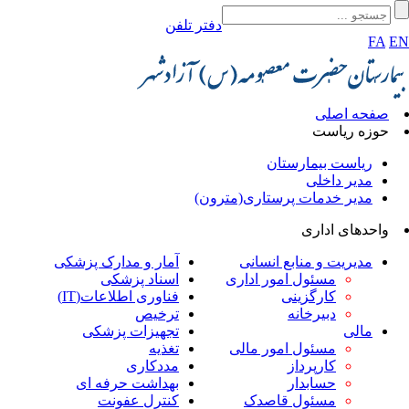
دفتر تلفن
FA
E
صفحه اصلی
حوزه ریاست
ریاست بیمارستان
مدیر داخلی
مدیر خدمات پرستاری(مترون)
واحدهای اداری
مدیریت و منابع انسانی
آمار و مدارک پزشکی
مسئول امور اداری
اسناد پزشکی
کارگزینی
فناوری اطلاعات(IT)
دبیرخانه
ترخیص
مالی
تجهیزات پزشکی
مسئول امور مالی
تغذیه
کارپرداز
مددکاری
حسابدار
بهداشت حرفه ای
مسئول قاصدک
کنترل عفونت