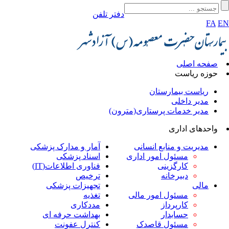
دفتر تلفن
FA
E
صفحه اصلی
حوزه ریاست
ریاست بیمارستان
مدیر داخلی
مدیر خدمات پرستاری(مترون)
واحدهای اداری
مدیریت و منابع انسانی
آمار و مدارک پزشکی
مسئول امور اداری
اسناد پزشکی
کارگزینی
فناوری اطلاعات(IT)
دبیرخانه
ترخیص
مالی
تجهیزات پزشکی
مسئول امور مالی
تغذیه
کارپرداز
مددکاری
حسابدار
بهداشت حرفه ای
مسئول قاصدک
کنترل عفونت