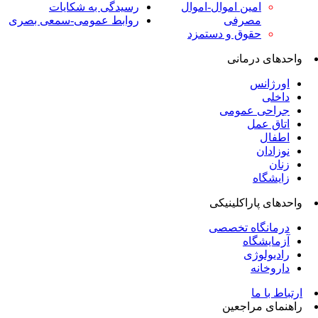
امین اموال-اموال
رسیدگی به شکایات
مصرفی
روابط عمومی-سمعی بصری
حقوق و دستمزد
واحدهای درمانی
اورژانس
داخلی
جراحی عمومی
اتاق عمل
اطفال
نوزادان
زنان
زایشگاه
واحدهای پاراکلینیکی
درمانگاه تخصصی
آزمایشگاه
رادیولوژی
داروخانه
ارتباط با ما
راهنمای مراجعین