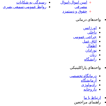
امین اموال-اموال
رسیدگی به شکایات
مصرفی
روابط عمومی-سمعی بصری
حقوق و دستمزد
واحدهای درمانی
اورژانس
داخلی
جراحی عمومی
اتاق عمل
اطفال
نوزادان
زنان
زایشگاه
واحدهای پاراکلینیکی
درمانگاه تخصصی
آزمایشگاه
رادیولوژی
داروخانه
ارتباط با ما
راهنمای مراجعین