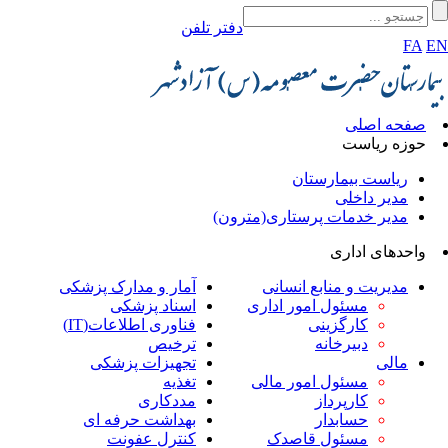
دفتر تلفن
FA
E
صفحه اصلی
حوزه ریاست
ریاست بیمارستان
مدیر داخلی
مدیر خدمات پرستاری(مترون)
واحدهای اداری
مدیریت و منابع انسانی
آمار و مدارک پزشکی
مسئول امور اداری
اسناد پزشکی
کارگزینی
فناوری اطلاعات(IT)
دبیرخانه
ترخیص
مالی
تجهیزات پزشکی
مسئول امور مالی
تغذیه
کارپرداز
مددکاری
حسابدار
بهداشت حرفه ای
مسئول قاصدک
کنترل عفونت