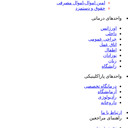
امین اموال-اموال مصرفی
حقوق و دستمزد
واحدهای درمانی
اورژانس
داخلی
جراحی عمومی
اتاق عمل
اطفال
نوزادان
زنان
زایشگاه
واحدهای پاراکلینیکی
درمانگاه تخصصی
آزمایشگاه
رادیولوژی
داروخانه
ارتباط با ما
راهنمای مراجعین
نحوه پذیرش