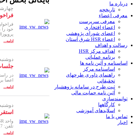
بایگانی بخش
اخب
درباره ما
چهارشنبه ۱۴ آذر
تاریخچه
فراخوان
معرفی اعضاء
معرفی سرپرست
اعضاء افتخاری
خود را 
اعضای شورای پژوهشی
پروپوزال ب
اعضاء HSR شرق استان
ادامه...
رسالت و اهداف
اهداف مرکز HSR
برنامه عملیاتی
دوشنبه ۵ آذر ۱۳۹۷
اساسنامه و آئین نامه ها
جلسات 
اساسنامه مرکز
راهنمای داوری طرحهای
اعضا بر
تحقیقاتی
ثبت طرح در سامانه پژوهشیار
ادامه...
آئین نامه حمایت مالی
توانمندسازی
کارگاهها
دوشنبه ۲۱ آبان ۳۹۷
اسلایدهای آموزشی
استقرار
تماس با ما
اخبار
تلفن: 017-33288514
ادامه...