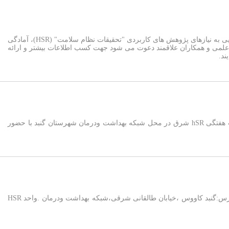
فراخوان طرح های تحقیقاتی HSR شرق واحد HSR شرق استان گلستان برای پاسخگویی به نیازهای پژوهش های کاربردی "تحقیقات نظام سلامت" (HSR)، آمادگی
ت علمی و همکاران علاقمند دعوت می شود جهت کسب اطلاعات بیشتر و ارائه
در راستای اهداف واحد HSR وپیگیری امور جاری در روزهای پنج شنبه هرهفته جلسات هفتگی hSR شرق در محل شبکه بهداشت ودرمان شهرستان گنبد با حضور
واحد HSR شرق استان در محل شبکه بهداشت و درمان گنبد کاووس مستقر گردید آدرس:گنبد کاووس ،خیابان طالقانی شرقی،شبکه بهداشت ودرمان .واحد HSR