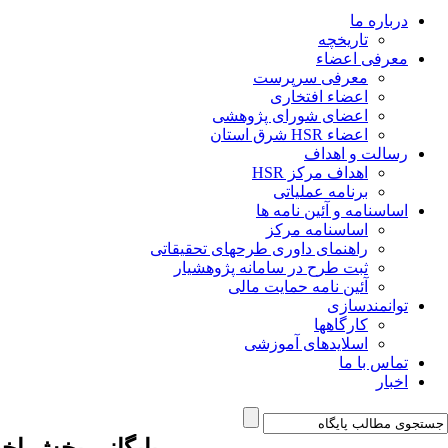
درباره ما
تاریخچه
معرفی اعضاء
معرفی سرپرست
اعضاء افتخاری
اعضای شورای پژوهشی
اعضاء HSR شرق استان
رسالت و اهداف
اهداف مرکز HSR
برنامه عملیاتی
اساسنامه و آئین نامه ها
اساسنامه مرکز
راهنمای داوری طرحهای تحقیقاتی
ثبت طرح در سامانه پژوهشیار
آئین نامه حمایت مالی
توانمندسازی
کارگاهها
اسلایدهای آموزشی
تماس با ما
اخبار