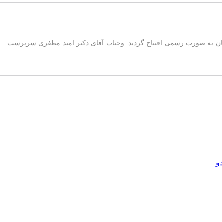
رور وپژوهشگران شرق استان به صورت رسمی افتتاح گردید. وجناب آقای دکتر امید مظفری سرپرست
و