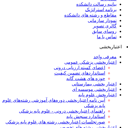
بیانیه رسالت دانشکده
برنامه استراتژیک
مقاطع و رشته های دانشکده
نمودار سازمانی
گالری تصویر
روسای سابق
تماس با ما
اعتباربخشی
معرفی واحد
اعتباربخشی پزشکی عمومی
اعضای کمیته ارزیابی درونی
استانداردهای تضمین کیفیت
حوزه های هشت گانه
اعتبار بخشی بیمارستانی
اعتباربخشی موسسه ای
اعتباربخش علوم پایه
آیین نامه اعتباربخشی دوره‌های آموزشی رشته‌های علوم
پایه پزشکی
راهنمای اعتباربخشی درونی - علوم پایه پزشکی
استاندارد سنجش پایه
صورتجلسات اعتباربخشی رشته های علوم پایه پزشکی
اعتباربخشی رشته های تخصصی