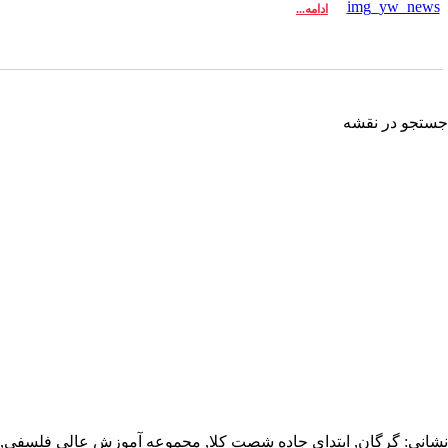
ادامه...
تجو در نقشه
انی: گرگان, ابتدای جاده شصت کلا, مجموعه آموزش عالی فلسفی,