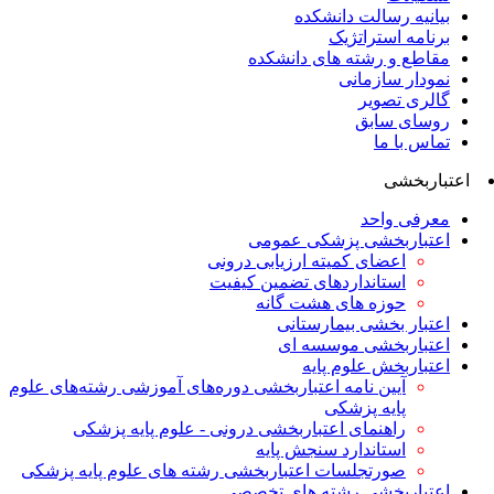
بیانیه رسالت دانشکده
برنامه استراتژیک
مقاطع و رشته های دانشکده
نمودار سازمانی
گالری تصویر
روسای سابق
تماس با ما
اعتباربخشی
معرفی واحد
اعتباربخشی پزشکی عمومی
اعضای کمیته ارزیابی درونی
استانداردهای تضمین کیفیت
حوزه های هشت گانه
اعتبار بخشی بیمارستانی
اعتباربخشی موسسه ای
اعتباربخش علوم پایه
آیین نامه اعتباربخشی دوره‌های آموزشی رشته‌های علوم
پایه پزشکی
راهنمای اعتباربخشی درونی - علوم پایه پزشکی
استاندارد سنجش پایه
صورتجلسات اعتباربخشی رشته های علوم پایه پزشکی
اعتباربخشی رشته های تخصصی