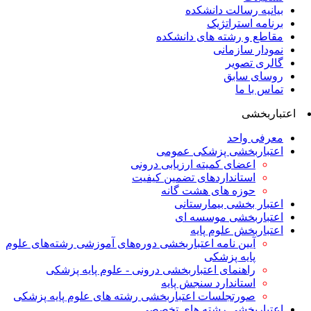
بیانیه رسالت دانشکده
برنامه استراتژیک
مقاطع و رشته های دانشکده
نمودار سازمانی
گالری تصویر
روسای سابق
تماس با ما
اعتباربخشی
معرفی واحد
اعتباربخشی پزشکی عمومی
اعضای کمیته ارزیابی درونی
استانداردهای تضمین کیفیت
حوزه های هشت گانه
اعتبار بخشی بیمارستانی
اعتباربخشی موسسه ای
اعتباربخش علوم پایه
آیین نامه اعتباربخشی دوره‌های آموزشی رشته‌های علوم
پایه پزشکی
راهنمای اعتباربخشی درونی - علوم پایه پزشکی
استاندارد سنجش پایه
صورتجلسات اعتباربخشی رشته های علوم پایه پزشکی
اعتباربخشی رشته های تخصصی