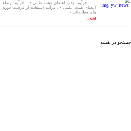
.... فرآیند جذب اعضای هیئت علمی • . فرآیند ارتقاء
اعضای هیئت علمی • . فرآیند استفاده از فرصت دوره
های مطالعاتی • .
ادامه...
تجو در نقشه