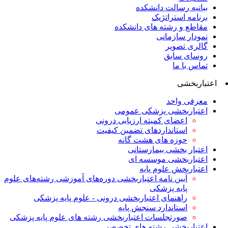
بیانیه رسالت دانشکده
برنامه استراتژیک
مقاطع و رشته های دانشکده
نمودار سازمانی
گالری تصویر
روسای سابق
تماس با ما
اعتباربخشی
معرفی واحد
اعتباربخشی پزشکی عمومی
اعضای کمیته ارزیابی درونی
استانداردهای تضمین کیفیت
حوزه های هشت گانه
اعتبار بخشی بیمارستانی
اعتباربخشی موسسه ای
اعتباربخش علوم پایه
آیین نامه اعتباربخشی دوره‌های آموزشی رشته‌های علوم
پایه پزشکی
راهنمای اعتباربخشی درونی - علوم پایه پزشکی
استاندارد سنجش پایه
صورتجلسات اعتباربخشی رشته های علوم پایه پزشکی
اعتباربخشی رشته های تخصصی