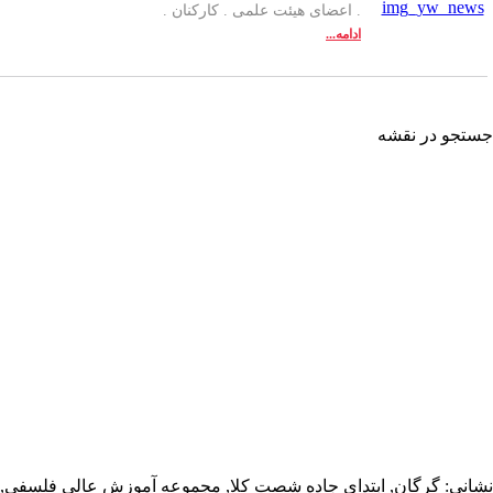
. اعضای هیئت علمی . کارکنان .
ادامه...
تجو در نقشه
انی: گرگان, ابتدای جاده شصت کلا, مجموعه آموزش عالی فلسفی,