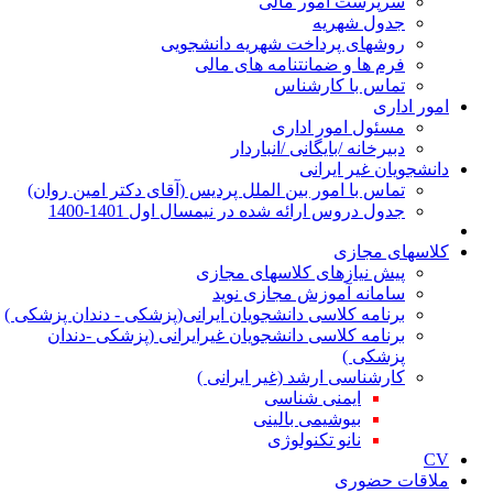
سرپرست امور مالی
جدول شهریه
روشهای پرداخت شهریه دانشجویی
فرم ها و ضمانتنامه های مالی
تماس با کارشناس
ور اداری
مسئول امور اداری
دبیرخانه /بایگانی /انباردار
نشجویان غیر ایرانی
تماس با امور بین الملل پردیس (آقای دکتر امین روان)
جدول دروس ارائه شده در نیمسال اول 1401-1400
اسهای مجازی
پیش نیازهای کلاسهای مجازی
سامانه آموزش مجازی نوید
برنامه کلاسی دانشجویان ایرانی(پزشکی - دندان پزشکی )
برنامه کلاسی دانشجویان غیرایرانی (پزشکی -دندان
پزشکی )
کارشناسی ارشد (غیر ایرانی )
ایمنی شناسی
بیوشیمی بالینی
نانو تکنولوژی
اقات حضوری