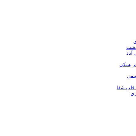
ی
ودشت
آباد
تر بسکی
لسفی
قلب شفا
ری