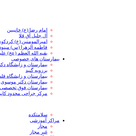
امام رضا (ع) خانببین
آل جلیل آق قلا
امیرالمومنین (ع) کردکو
فاطمه الزهرا (س) مین
بقیه الله العظم (عج) علی 
بیمارستان های خصوصی
بیمارستان و زایشگاه دک
برزویه گنبد
بیمارستان و زایشگاه ف
بیمارستان دکتر موسوی
بیمارستان فوق تخصصی 
مرکز جراحی محدود کاپ
سلامتکده
مراکز آموزشی
مجاز
غیر مجاز