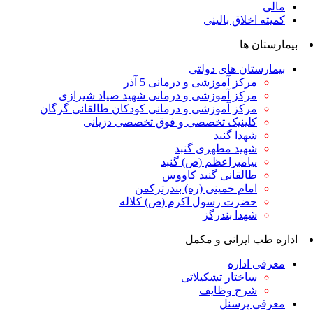
مالی
کمیته اخلاق بالینی
بیمارستان ها
بیمارستان های دولتی
مرکز آموزشی و درمانی 5 آذر
مرکز آموزشی و درمانی شهید صیاد شیرازی
مرکز آموزشی و درمانی کودکان طالقانی گرگان
کلینیک تخصصی و فوق تخصصی دزیانی
شهدا گنبد
شهید مطهری گنبد
پیامبراعظم (ص) گنبد
طالقانی گنبد کاووس
امام خمینی (ره) بندرترکمن
حضرت رسول اکرم (ص) کلاله
شهدا بندرگز
اداره طب ایرانی و مکمل
معرفی اداره
ساختار تشکیلاتی
شرح وظایف
معرفی پرسنل