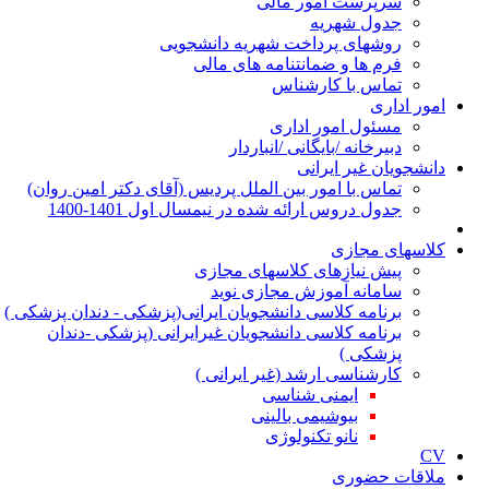
سرپرست امور مالی
جدول شهریه
روشهای پرداخت شهریه دانشجویی
فرم ها و ضمانتنامه های مالی
تماس با کارشناس
ور اداری
مسئول امور اداری
دبیرخانه /بایگانی /انباردار
نشجویان غیر ایرانی
تماس با امور بین الملل پردیس (آقای دکتر امین روان)
جدول دروس ارائه شده در نیمسال اول 1401-1400
اسهای مجازی
پیش نیازهای کلاسهای مجازی
سامانه آموزش مجازی نوید
برنامه کلاسی دانشجویان ایرانی(پزشکی - دندان پزشکی )
برنامه کلاسی دانشجویان غیرایرانی (پزشکی -دندان
پزشکی )
کارشناسی ارشد (غیر ایرانی )
ایمنی شناسی
بیوشیمی بالینی
نانو تکنولوژی
اقات حضوری