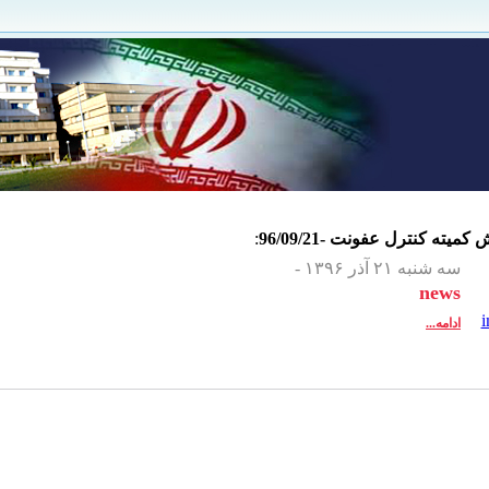
خش
کمیته کنترل عفونت -96/09/21
:
سه شنبه ۲۱ آذر ۱۳۹۶ -
news
ادامه...