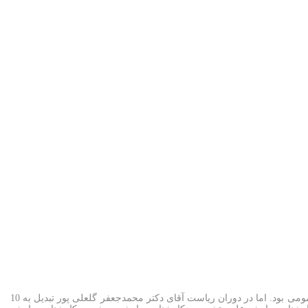
اقدامات انجام گرفته در زمان ریاست دکتر محمدجعفر گلعلی پور: . دانشکده پزشکی در ابتدای ریاست ایشان دارای یک رشته پزشکی عمومی بود. اما در دوران ریاست آقای دکتر محمدجعفر گلعلی پور تبدیل به 10