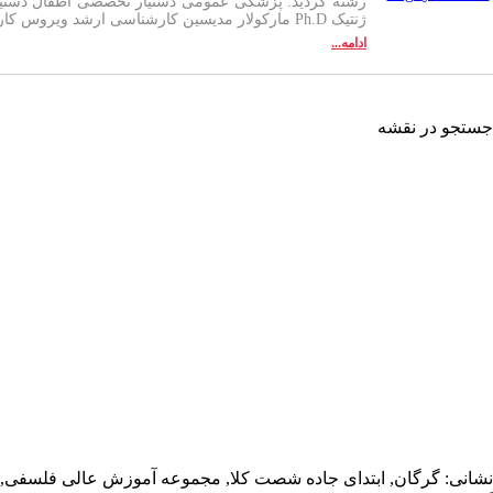
رشته گردید. پزشکی عمومی دستیار تخصصی اطفال دستی
ژنتیک Ph.D مارکولار مدیسین کارشناسی ارشد ویروس کارشناسی ارشد بایو تکنولوژی
ادامه...
جستجو در نقشه
نشانی: گرگان, ابتدای جاده شصت کلا, مجموعه آموزش عالی فلسفی,