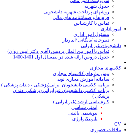
سرپرست امور مالی
جدول شهریه
روشهای پرداخت شهریه دانشجویی
فرم ها و ضمانتنامه های مالی
تماس با کارشناس
ور اداری
مسئول امور اداری
دبیرخانه /بایگانی /انباردار
نشجویان غیر ایرانی
تماس با امور بین الملل پردیس (آقای دکتر امین روان)
جدول دروس ارائه شده در نیمسال اول 1401-1400
اسهای مجازی
پیش نیازهای کلاسهای مجازی
سامانه آموزش مجازی نوید
برنامه کلاسی دانشجویان ایرانی(پزشکی - دندان پزشکی )
برنامه کلاسی دانشجویان غیرایرانی (پزشکی -دندان
پزشکی )
کارشناسی ارشد (غیر ایرانی )
ایمنی شناسی
بیوشیمی بالینی
نانو تکنولوژی
اقات حضوری