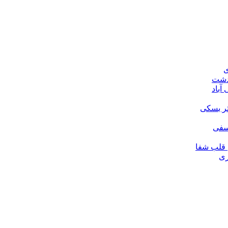
ی
ودشت
آباد
تر بسکی
لسفی
قلب شفا
ری