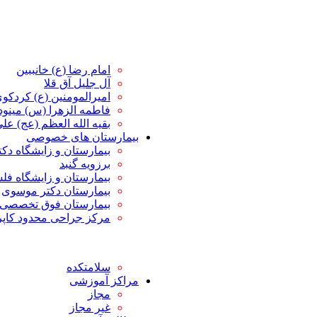
امام رضا (ع) خانببین
آل جلیل آق قلا
امیرالمومنین (ع) کردکو
فاطمه الزهرا (س) مین
بقیه الله العظم (عج) علی 
بیمارستان های خصوصی
بیمارستان و زایشگاه دک
برزویه گنبد
بیمارستان و زایشگاه ف
بیمارستان دکتر موسوی
بیمارستان فوق تخصصی 
مرکز جراحی محدود کاپ
سلامتکده
مراکز آموزشی
مجاز
غیر مجاز