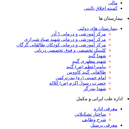
مالی
کمیته اخلاق بالینی
بیمارستان ها
بیمارستان های دولتی
مرکز آموزشی و درمانی 5 آذر
مرکز آموزشی و درمانی شهید صیاد شیرازی
مرکز آموزشی و درمانی کودکان طالقانی گرگان
کلینیک تخصصی و فوق تخصصی دزیانی
شهدا گنبد
شهید مطهری گنبد
پیامبراعظم (ص) گنبد
طالقانی گنبد کاووس
امام خمینی (ره) بندرترکمن
حضرت رسول اکرم (ص) کلاله
شهدا بندرگز
اداره طب ایرانی و مکمل
معرفی اداره
ساختار تشکیلاتی
شرح وظایف
معرفی پرسنل