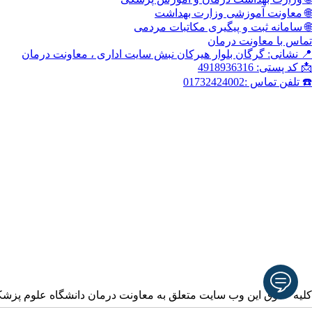
🌐 معاونت آموزشی وزارت بهداشت
🌐 سامانه ثبت و پیگیری مکاتبات مردمی
تماس با معاونت درمان
📍 نشانی: گرگان بلوار هیرکان نبش سایت اداری ، معاونت درمان
📩 کد پستی: 4918936316
☎️ تلفن تماس :01732424002
کلیه حقوق این وب سایت متعلق به معاونت درمان دانشگاه علوم پزش
آدرس ایمیل خود را وارد نمایید