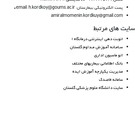
پست الکترونیکی بیمارستان: email: h.kordkoy@goums.ac.ir*
amiralmomenin.kordkuy
gmail.com
سایت های مرتبط
(نوبت دهی اینترنتی درمانگاه )
سـامـانه آمـوزش مـداوم گلستان
اتو ماسیون اداری
بانک اطلاعاتی بیماریهای مختلف
مدیریت یکپارچه آموزش ایده
سامانه فاصدک
سایت دانشگاه علوم پزشکی گلستان