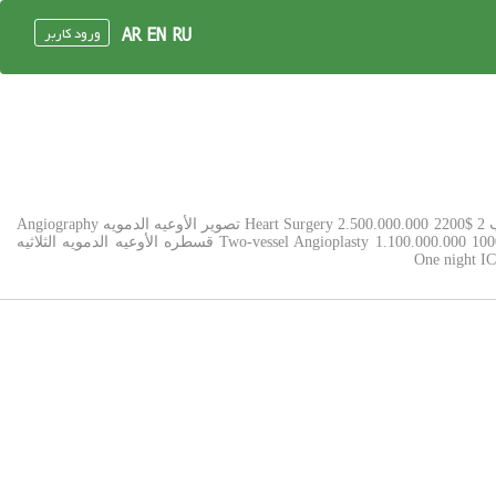
ورود کاربر
AR
EN
RU
Compare Packages Cost In Different Countries Row اسم العمل OPERATION Amount/Rials Without insurance Amount/$ 1 جراحه القلب Heart Surgery 2.500.000.000 2200$ 2 تصویر الأوعیه الدمویه Angiography
300.000.000 300$ 3 قسطره الأوعیه الدمویه الفردیه One-vessel Angioplasty 800.000.000 700$ 4 قسطره الأوعیه الدمویه الهجینه Two-vessel Angioplasty 1.100.000.000 1000$ 5 قسطره الأوعیه الدمویه الثلاثیه