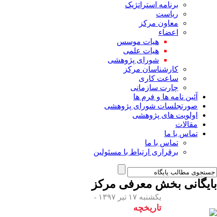
برنامه استراتژیک
ریاست
معاون مرکز
اعضاء
هیات موسس
هیات علمی
شورای پژوهشی
کارشناسان مرکز
ساعت کاری
چارت سازمانی
آئین نامه ها و فرم ها
صورتجلسات شورای پژوهشی
اولویت های پژوهشی
مقالات
تماس با ما
تماس با ما
برقراری ارتباط با مسئولین
بایگانی بخش
معرفی مرکز
یکشنبه ۱۷ تیر ۱۳۹۷ -
تاریخچه