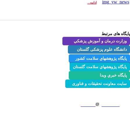
ادامه...
پایگاه های مرتبط
وزارت درمان و آموزش پزشكي
دانشگاه علوم پزشکی گلستان
پايگاه پژوهشهاي سلامت كشور
پايگاه پژوهشهاي سلامت گلستان
پايگاه خبري وبدا
سایت معاونت تحقیقات و فناوری
آدرس:گرگان، بلوارجانبازان، بیمارستان طالقانی گرگان
شماره تماس:01732220480
ایمیل:
goums.ac.ir
NCHRC