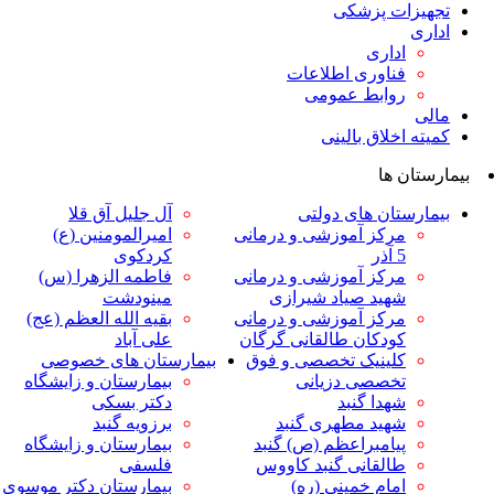
ت پزشکی
داری
ناوری اطلاعات
وابط عمومی
لاق بالینی
ها
ان های دولتی
آل جلیل آق قلا
رکز آموزشی و درمانی
امیرالمومنین (ع)
ر
کردکوی
رکز آموزشی و درمانی
فاطمه الزهرا (س)
هید صیاد شیرازی
مینودشت
رکز آموزشی و درمانی
بقیه الله العظم (عج)
ودکان طالقانی گرگان
علی آباد
لینیک تخصصی و فوق
بیمارستان های خصوصی
خصصی دزیانی
بیمارستان و زایشگاه
هدا گنبد
دکتر بسکی
هید مطهری گنبد
برزویه گنبد
یامبراعظم (ص) گنبد
بیمارستان و زایشگاه
القانی گنبد کاووس
فلسفی
مام خمینی (ره)
بیمارستان دکتر موسوی