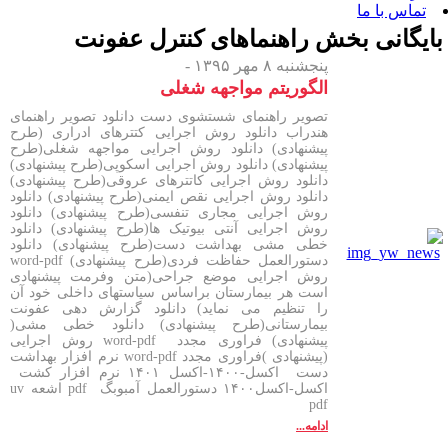
 بخش
راهنماهای کنترل عفونت
پنجشنبه ۸ مهر ۱۳۹۵ -
الگوریتم مواجهه شغلی
تصویر راهنمای شستشوی دست دانلود تصویر راهنمای
هندراب دانلود روش اجرایی کتترهای ادراری (طرح
پیشنهادی) دانلود روش اجرایی مواجهه شغلی(طرح
پیشنهادی) دانلود روش اجرایی اسکوپی(طرح پیشنهادی)
دانلود روش اجرایی کاتترهای عروقی(طرح پیشنهادی)
دانلود روش اجرایی نقص ایمنی(طرح پیشنهادی) دانلود
روش اجرایی مجاری تنفسی(طرح پیشنهادی) دانلود
روش اجرایی آنتی بیوتیک ها(طرح پیشنهادی) دانلود
خطی مشی بهداشت دست(طرح پیشنهادی) دانلود
دستورالعمل حفاظت فردی(طرح پیشنهادی) word-pdf
روش اجرایی موضع جراحی(متن وفرمت پیشنهادی
است هر بیمارستان براساس سیاستهای داخلی خود آن
را تنظیم می نماید) دانلود گزارش دهی عفونت
بیمارستانی(طرح پیشنهادی) دانلود خطی مشی(
پیشنهادی) فراوری مجدد word-pdf روش اجرایی
(پیشنهادی )فراوری مجدد word-pdf نرم افزار بهداشت
دست اکسل-۱۴۰۰-اکسل ۱۴۰۱ نرم افزار کشت
اکسل-اکسل۱۴۰۰ دستورالعمل آمبوبگ pdf اشعه uv
pdf
ادامه...