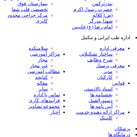
ندرترکمن
بیمارستان فوق
ضرت رسول اکرم
تخصصی قلب شفا
ص) کلاله
مرکز جراحی محدود
هدا بندرگز
کاپری
مام رضا (ع) خانببین
ایرانی و مکمل
داره
سلامتکده
اختار تشکیلاتی
مراکز آموزشی
رح وظایف
مجاز
پرسنل
غیر مجاز
دیر
مطالب آموزشی
ارکنان
کتابچه
مقاله
سناد بالادستی
سایر
خشنامه ها
تماس با اداره
ستورالعمل
فرآیندهای کاری
یین نامه ها
مجموعه تصاویر
رائه دهنده خدمت
اخبار
لینیک
ا